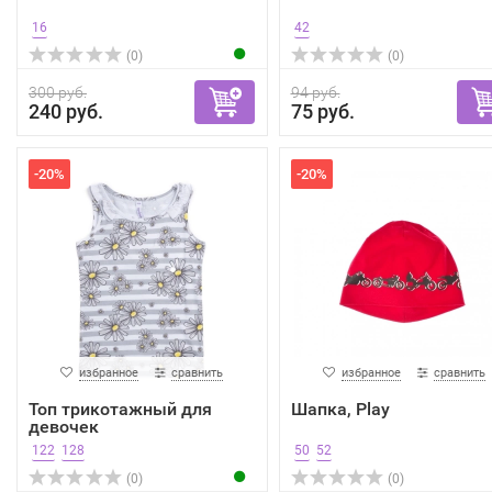
16
42
(0)
(0)
300 руб.
94 руб.
240 руб.
75 руб.
-20%
-20%
избранное
сравнить
избранное
сравнить
Топ трикотажный для
Шапка, Play
девочек
122
128
50
52
(0)
(0)