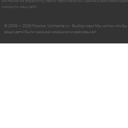
согласия на обработку своих персональных данных,вам необходи
покинуть наш сайт.
© 2009 — 2026 Россия. Unimama.ru - Выбор мам! Мы хотим что бы
ваши дети были самыми модными и красивыми!