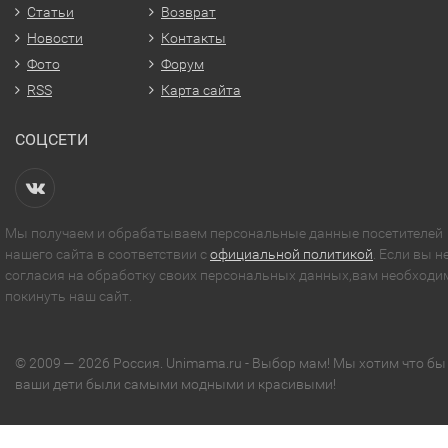
Статьи
Возврат
Новости
Контакты
Фото
Форум
RSS
Карта сайта
СОЦСЕТИ
Мы получаем и обрабатываем персональные данные посетителей
нашего сайта в соответствии с
официальной политикой
. Если вы н
согласия на обработку своих персональных данных,вам необходи
покинуть наш сайт.
© 2009 — 2026 Россия. Unimama.ru - Выбор мам! Мы хотим что бы
ваши дети были самыми модными и красивыми!