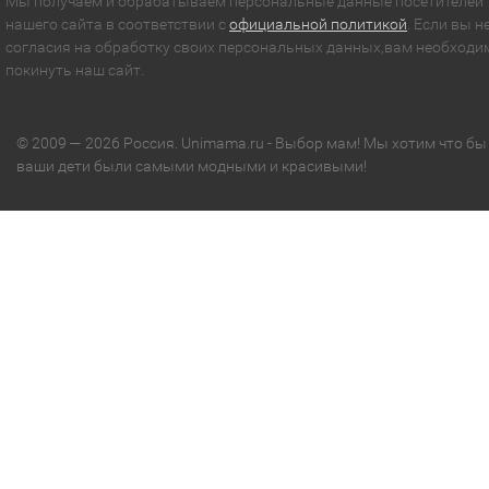
Мы получаем и обрабатываем персональные данные посетителей
нашего сайта в соответствии с
официальной политикой
. Если вы н
согласия на обработку своих персональных данных,вам необходи
покинуть наш сайт.
© 2009 — 2026 Россия. Unimama.ru - Выбор мам! Мы хотим что бы
ваши дети были самыми модными и красивыми!