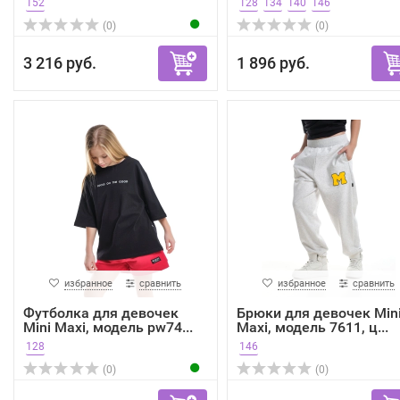
152
128
134
140
146
(0)
(0)
3 216 руб.
1 896 руб.
избранное
сравнить
избранное
сравнить
Футболка для девочек
Брюки для девочек Min
Mini Maxi, модель pw74...
Maxi, модель 7611, ц...
128
146
(0)
(0)