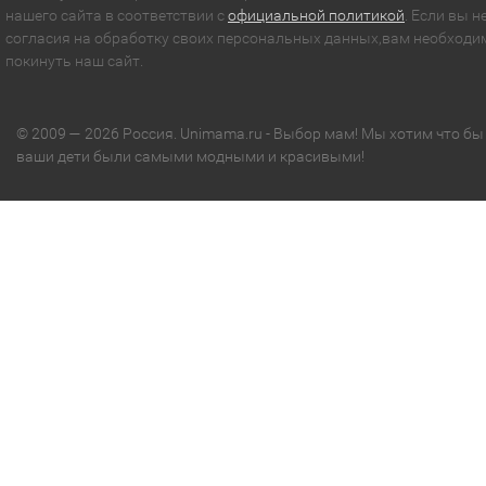
нашего сайта в соответствии с
официальной политикой
. Если вы н
согласия на обработку своих персональных данных,вам необходи
покинуть наш сайт.
© 2009 — 2026 Россия. Unimama.ru - Выбор мам! Мы хотим что бы
ваши дети были самыми модными и красивыми!