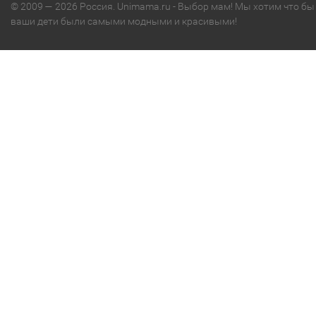
© 2009 — 2026 Россия. Unimama.ru - Выбор мам! Мы хотим что бы
ваши дети были самыми модными и красивыми!