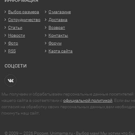
ИНФОРМАЦИЯ
Выбор размера
О магазине
Сотрудничество
Доставка
Статьи
Возврат
Новости
Контакты
Фото
Форум
RSS
Карта сайта
СОЦСЕТИ
Мы получаем и обрабатываем персональные данные посетителей
нашего сайта в соответствии с
официальной политикой
. Если вы н
согласия на обработку своих персональных данных,вам необходи
покинуть наш сайт.
© 2009 — 2026 Россия. Unimama.ru - Выбор мам! Мы хотим что бы