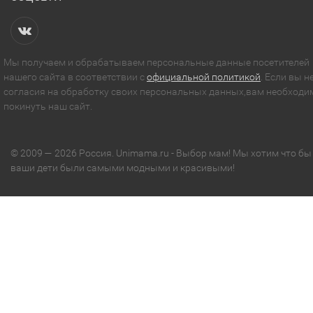
Мы получаем и обрабатываем персональные данные посетителей
нашего сайта в соответствии с
официальной политикой
. Если вы н
согласия на обработку своих персональных данных,вам необходи
покинуть наш сайт.
© 2009 — 2026 Россия. Unimama.ru - Выбор мам! Мы хотим что бы
ваши дети были самыми модными и красивыми!