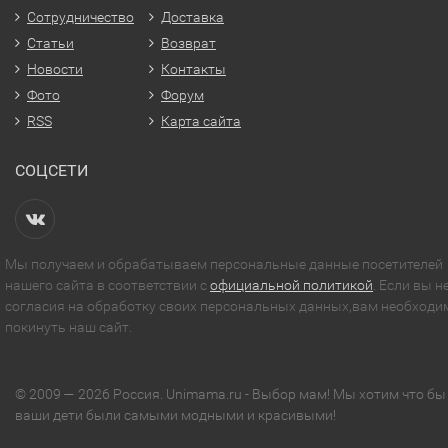
Сотрудничество
Доставка
Статьи
Возврат
Новости
Контакты
Фото
Форум
RSS
Карта сайта
СОЦСЕТИ
Мы получаем и обрабатываем персональные данные посетителей
нашего сайта в соответствии с
официальной политикой
. Если вы н
согласия на обработку своих персональных данных,вам необходи
покинуть наш сайт.
© 2009 — 2026 Россия. Unimama.ru - Выбор мам! Мы хотим что бы
ваши дети были самыми модными и красивыми!