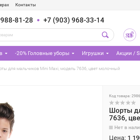
ерах
Контакты
 988-81-28
+7 (903) 968-33-14
в
-20% Головные уборы
Игрушки
Акции / S
ты для мальчиков Mini Maxi, модель 7636, цвет молочный
Код товара: 298
Шорты дл
7636, цв
Нет в нал
Цена:
1 19