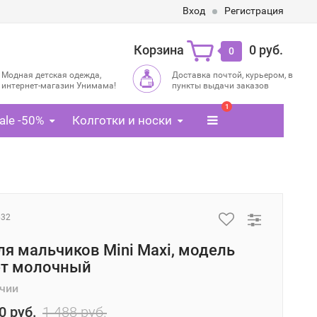
Вход
Регистрация
Корзина
0 руб.
0
Модная детская одежда,
Доставка почтой, курьером, в
интернет-магазин Унимама!
пункты выдачи заказов
1
ale -50%
Колготки и носки
632
я мальчиков Mini Maxi, модель
ет молочный
ичии
0 руб.
1 488 руб.