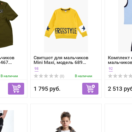
ьчиков
Свитшот для мальчиков
Комплект
467...
Mini Maxi, модель 689...
мальчиков 
98
92
В наличии
В наличии
(0)
1 795 руб.
2 513 ру