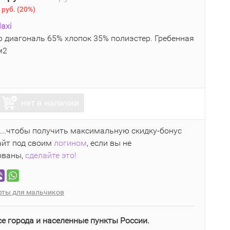
 руб.
(
20%
)
axi
 диагональ 65% хлопок 35% полиэстер. Гребенная
м2
6
нет в наличии
...чтобы получить максимальную скидку-бонус
айт под своим
логином
, если вы не
ованы,
сделайте это!
ты для мальчиков
се города и населенные пункты России.