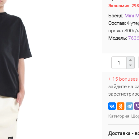
Экономия:
298
Бренд:
Mini M
Состав:
Футер
пряжа 300г/
Модель:
763
+ 15 bonuses
зайдите на с
зарегистрир
Категория:
Шор
Доставка - в