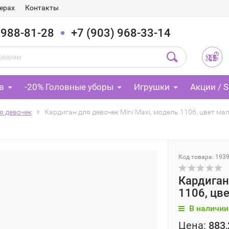
ерах
Контакты
 988-81-28
+7 (903) 968-33-14
в
-20% Головные уборы
Игрушки
Акции / S
я девочек
Кардиган для девочек Mini Maxi, модель 1106, цвет м
Код товара: 193
Кардиган
1106, цв
В наличии
Цена:
883,