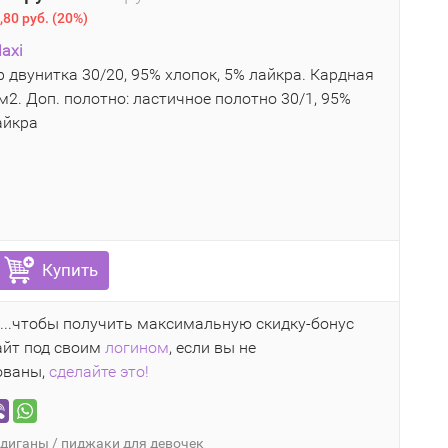
,80 руб.
(
20%
)
axi
 двунитка 30/20, 95% хлопок, 5% лайкра. Кардная
м2. Доп. полотно: ластичное полотно 30/1, 95%
айкра
6
Купить
...чтобы получить максимальную скидку-бонус
айт под своим
логином
, если вы не
ованы,
сделайте это!
диганы / пиджаки для девочек