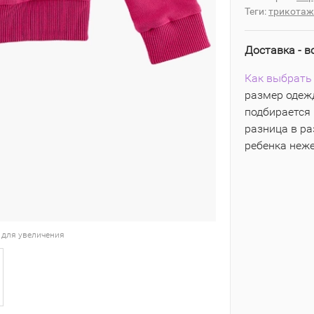
Теги:
трикотаж
Доставка - в
Как выбрать 
размер одежд
подбирается 
разница в р
ребенка неж
 для увеличения