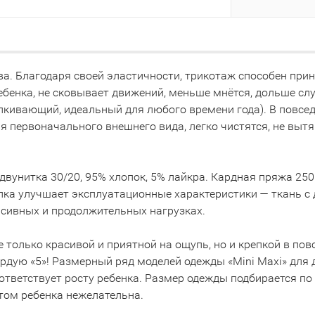
ва. Благодаря своей эластичности, трикотаж способен пр
бенка, не сковывает движений, меньше мнётся, дольше служ
кивающий, идеальный для любого времени года). В повсед
я первоначального внешнего вида, легко чистятся, не вытя
вунитка 30/20, 95% хлопок, 5% лайкра. Кардная пряжа 250 
опка улучшает эксплуатационные характеристики — ткань с
нсивных и продолжительных нагрузках.
 только красивой и приятной на ощупь, но и крепкой в по
дую «5»! Размерный ряд моделей одежды «Mini Maxi» для детс
 соответствует росту ребенка. Размер одежды подбирается п
том ребенка нежелательна.