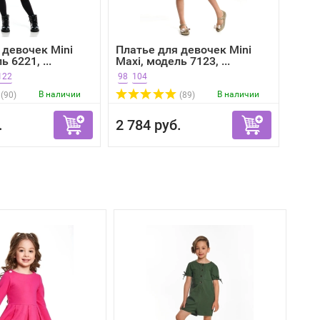
 девочек Mini
Платье для девочек Mini
 6221, ...
Maxi, модель 7123, ...
122
98
104
В наличии
В наличии
(90)
(89)
.
2 784 руб.