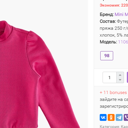
Экономия:
220
Бренд:
Mini M
Состав:
Футер
пряжа 250 г/
хлопок, 5% л
Модель:
110
98
+ 11 bonuses
зайдите на с
зарегистрир
Категория:
Кар