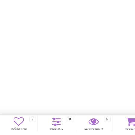
0
0
0
избранное
сравнить
вы смотрели
корзи