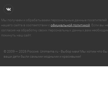
Мы получаем и обрабатываем персональные данные посетителей
нашего сайта в соответствии с
официальной политикой
. Если вы н
согласия на обработку своих персональных данных,вам необходи
покинуть наш сайт.
© 2009 — 2026 Россия. Unimama.ru - Выбор мам! Мы хотим что бы
ваши дети были самыми модными и красивыми!