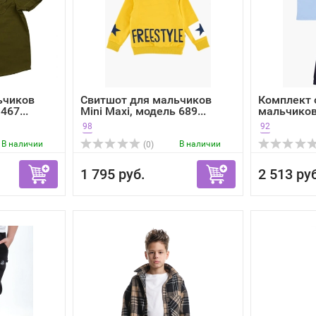
ьчиков
Свитшот для мальчиков
Комплект
467...
Mini Maxi, модель 689...
мальчиков 
98
92
В наличии
В наличии
(0)
1 795 руб.
2 513 ру