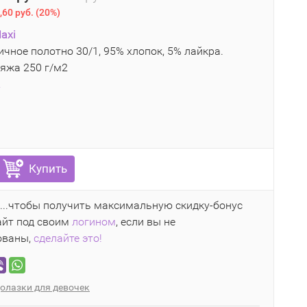
,60 руб.
(
20%
)
axi
чное полотно 30/1, 95% хлопок, 5% лайкра.
яжа 250 г/м2
2
Купить
...чтобы получить максимальную скидку-бонус
айт под своим
логином
, если вы не
ованы,
сделайте это!
олазки для девочек