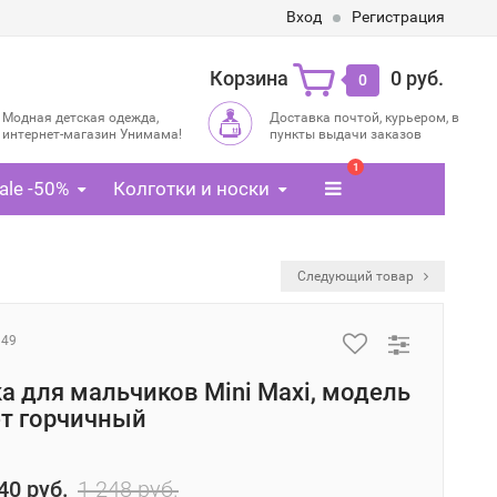
Вход
Регистрация
Корзина
0 руб.
0
Модная детская одежда,
Доставка почтой, курьером, в
интернет-магазин Унимама!
пункты выдачи заказов
1
ale -50%
Колготки и носки
й
Следующий товар
949
а для мальчиков Mini Maxi, модель
ет горчичный
40 руб.
1 248 руб.