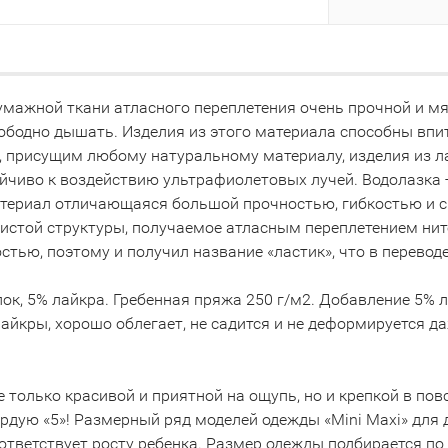
умажной ткани атласного переплетения очень прочной и мя
бодно дышать. Изделия из этого материала способны впит
присущим любому натуральному материалу, изделия из лас
йчиво к воздействию ультрафиолетовых лучей. Водолазка 
атериал отличающаяся большой прочностью, гибкостью и 
стой структуры, получаемое атласным переплетением ните
ью, поэтому и получил название «ластик», что в переводе с
пок, 5% лайкра. Гребенная пряжа 250 г/м2. Добавление 5%
айкры, хорошо облегает, не садится и не деформируется 
 только красивой и приятной на ощупь, но и крепкой в по
дую «5»! Размерный ряд моделей одежды «Mini Maxi» для детс
 соответствует росту ребенка. Размер одежды подбирается п