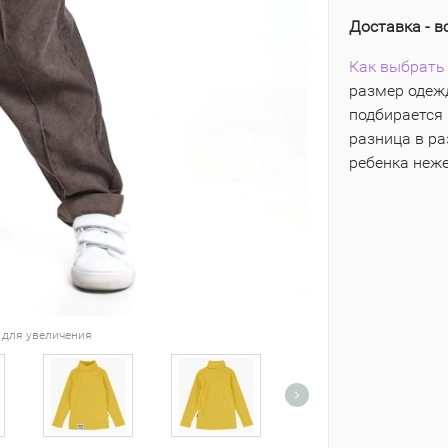
Доставка - в
Как выбрать 
размер одежд
подбирается 
разница в р
ребенка неж
 для увеличения