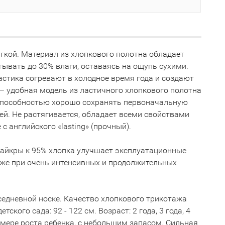
гкой. Материал из хлопкового полотна обладает
ывать до 30% влаги, оставаясь на ощупь сухими.
тика согревают в холодное время года и создают
— удобная модель из ластичного хлопкового полотна
способностью хорошо сохранять первоначальную
й. Не растягивается, обладает всеми свойствами
 английского «lasting» (прочный).
 лайкры к 95% хлопка улучшает эксплуатационные
даже при очень интенсивных и продолжительных
вседневной носке. Качество хлопкового трикотажа
кого сада: 92 - 122 см. Возраст: 2 года, 3 года, 4
о мере роста ребенка, с небольшим запасом. Сильная