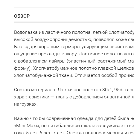
ОБЗОР
Водолазка из ластичного полотна, легкой хлопчатоб
высокой воздухопроницаемостью, позволяя коже сво
Благодаря хорошим терморегулирующим свойствам, 
ощущение прохлады в жару. Ластичное полотно усто
с добавлением лайкры (эластичный, растяжимый м
форму). Хлопчатобумажное полотно гладкой шелкови
хлопчатобумажной ткани. Отличается особой прочност
Состав материала: Ластичное полотно 30/1, 95% хло
характеристики — ткань с добавлением эластичной л
нагрузках.
Важно что бы современная одежда для детей была не
«Mini Maxi», по пятибалльной шкале заслуживает твер
года, 5 лет, 6 лет, 7 лет. Одежда полноразмерная и