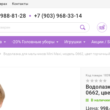
ерах
Контакты
 988-81-28
+7 (903) 968-33-14
в
-20% Головные уборы
Игрушки
Акции / S
Водолазка для мальчиков Mini Maxi, модель 0662, цвет горчичны
Код товара: 183
Водолазк
0662, цв
В наличии
Цена:
998,