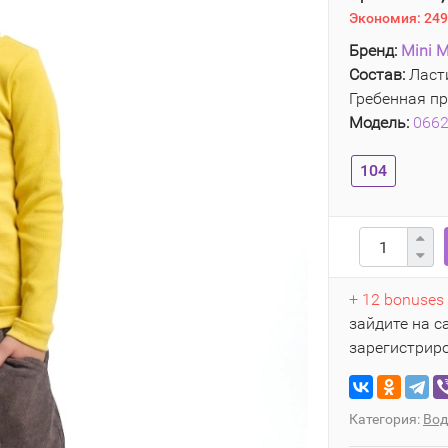
Экономия:
249
Бренд:
Mini M
Состав:
Ласти
Гребенная пр
Модель:
066
104
+ 12 bonuses
зайдите на с
зарегистрир
Категория:
Вод