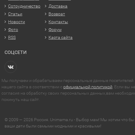
Сотрудничество
Доставка
Статьи
Возврат
Новости
Контакты
Фото
Форум
RSS
Карта сайта
СОЦСЕТИ
Мы получаем и обрабатываем персональные данные посетителей
нашего сайта в соответствии с
официальной политикой
. Если вы н
согласия на обработку своих персональных данных,вам необходи
покинуть наш сайт.
© 2009 — 2026 Россия. Unimama.ru - Выбор мам! Мы хотим что бы
ваши дети были самыми модными и красивыми!