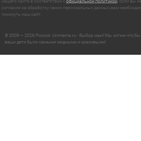
нашего сайта в соответствии с
официальной политикой
. Если вы н
согласия на обработку своих персональных данных,вам необходи
покинуть наш сайт.
© 2009 — 2026 Россия. Unimama.ru - Выбор мам! Мы хотим что бы
ваши дети были самыми модными и красивыми!