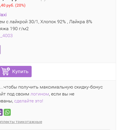
,40 руб.
(
20%
)
axi
м с лайкрой 30/1, Хлопок 92% , Лайкра 8%
яжа 190 г/м2
8_4003
Купить
...чтобы получить максимальную скидку-бонус
айт под своим
логином
, если вы не
ованы,
сделайте это!
плекты трикотажные