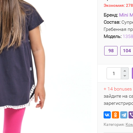
Экономия:
278
Бренд:
Mini M
Состав:
Супре
Гребенная пр
Модель:
135
98
104
+ 14 bonuses
зайдите на с
зарегистрир
Категория:
Ком