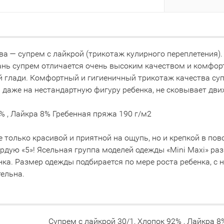
а — супрем с лайкрой (трикотаж кулирного переплетения).
кань супрем отличается очень высоким качеством и комфо
й глади. Комфортный и гигиеничный трикотаж качества суп
даже на нестандартную фигуру ребенка, не сковывает дви
% , Лайкра 8% Гребенная пряжа 190 г/м2
 только красивой и приятной на ощупь, но и крепкой в по
дую «5»! Ясельная группа моделей одежды «Mini Maxi» разме
нка. Размер одежды подбирается по мере роста ребенка, с
ельна.
Супрем с лайкрой 30/1, Хлопок 92% , Лайкра 8