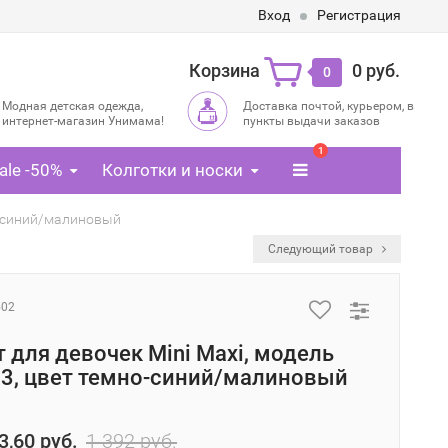
Вход
Регистрация
Корзина
0 руб.
0
Модная детская одежда,
Доставка почтой, курьером, в
интернет-магазин Унимама!
пункты выдачи заказов
1
ale -50%
Колготки и носки
но-синий/малиновый
Следующий товар
502
 для девочек Mini Maxi, модель
3, цвет темно-синий/малиновый
3,60 руб.
1 392 руб.