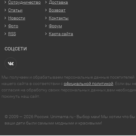
Сотрудничество
Доставка
Статьи
Возврат
Новости
Контакты
Фото
Форум
RSS
Карта сайта
СОЦСЕТИ
Мы получаем и обрабатываем персональные данные посетителей
нашего сайта в соответствии с
официальной политикой
. Если вы н
согласия на обработку своих персональных данных,вам необходи
покинуть наш сайт.
© 2009 — 2026 Россия. Unimama.ru - Выбор мам! Мы хотим что бы
ваши дети были самыми модными и красивыми!