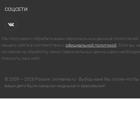
СОЦСЕТИ
Мы получаем и обрабатываем персональные данные посетителей
нашего сайта в соответствии с
официальной политикой
. Если вы н
согласия на обработку своих персональных данных,вам необходи
покинуть наш сайт.
© 2009 — 2026 Россия. Unimama.ru - Выбор мам! Мы хотим что бы
ваши дети были самыми модными и красивыми!