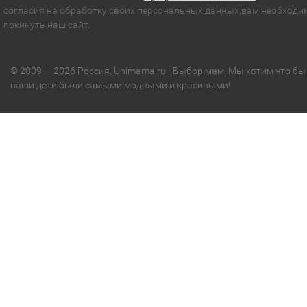
согласия на обработку своих персональных данных,вам необходи
покинуть наш сайт.
© 2009 — 2026 Россия. Unimama.ru - Выбор мам! Мы хотим что бы
ваши дети были самыми модными и красивыми!