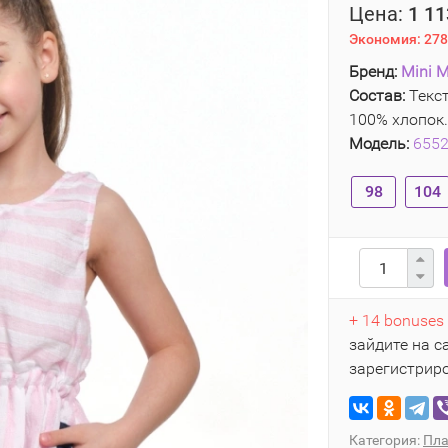
Цена:
1 11
Экономия:
278
Бренд:
Mini M
Состав:
Текст
100% хлопок.
Модель:
655
98
104
+ 14 bonuses
зайдите на с
зарегистрир
Категория:
Пла