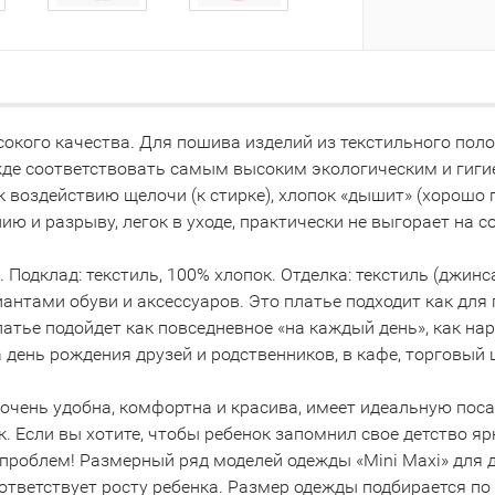
окого качества. Для пошива изделий из текстильного поло
жде соответствовать самым высоким экологическим и гиг
 воздействию щелочи (к стирке), хлопок «дышит» (хорошо п
нию и разрыву, легок в уходе, практически не выгорает на с
 Подклад: текстиль, 100% хлопок. Отделка: текстиль (джин
антами обуви и аксессуаров. Это платье подходит как для 
атье подойдет как повседневное «на каждый день», как нар
а день рождения друзей и родственников, в кафе, торговый 
очень удобна, комфортна и красива, имеет идеальную пос
к. Если вы хотите, чтобы ребенок запомнил свое детство я
роблем! Размерный ряд моделей одежды «Mini Maxi» для детск
 соответствует росту ребенка. Размер одежды подбирается п