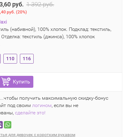
3,60 руб.
1 392 руб.
,40 руб.
(
20%
)
axi
иль (набивной), 100% хлопок. Подклад: текстиль,
 Отделка: текстиль (джинса), 100% хлопок
2
110
116
Купить
...чтобы получить максимальную скидку-бонус
айт под своим
логином
, если вы не
ованы,
сделайте это!
тья для девочек с коротким рукавом