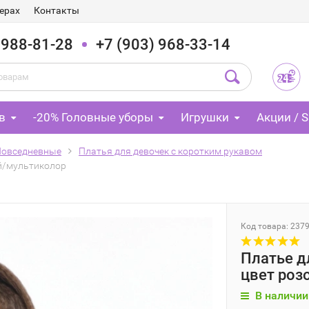
ерах
Контакты
 988-81-28
+7 (903) 968-33-14
в
-20% Головные уборы
Игрушки
Акции / S
Повседневные
Платья для девочек с коротким рукавом
ый/мультиколор
Код товара: 237
Платье д
цвет роз
В наличии