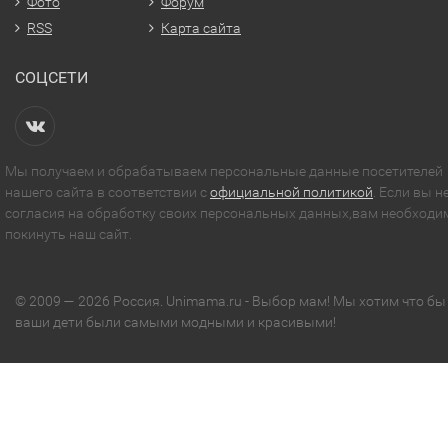
Фото
Форум
RSS
Карта сайта
СОЦСЕТИ
Мы получаем и обрабатываем персональные данные посетителей
нашего сайта в соответствии с
официальной политикой
. Если вы н
согласия на обработку своих персональных данных,вам необходи
покинуть наш сайт.
© 2009 — 2026 Россия. Unimama.ru - Выбор мам! Мы хотим что бы
ваши дети были самыми модными и красивыми!