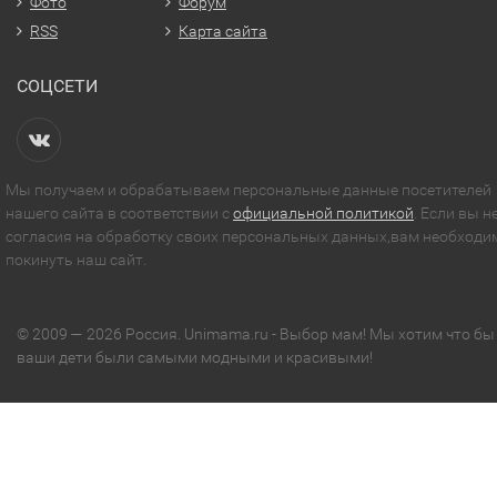
Фото
Форум
RSS
Карта сайта
СОЦСЕТИ
Мы получаем и обрабатываем персональные данные посетителей
нашего сайта в соответствии с
официальной политикой
. Если вы н
согласия на обработку своих персональных данных,вам необходи
покинуть наш сайт.
© 2009 — 2026 Россия. Unimama.ru - Выбор мам! Мы хотим что бы
ваши дети были самыми модными и красивыми!