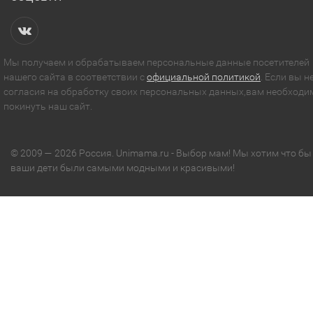
Мы получаем и обрабатываем персональные данные посетителей
нашего сайта в соответствии с
официальной политикой
. Если вы н
согласия на обработку своих персональных данных,вам необходи
покинуть наш сайт.
© 2009 — 2026 Россия. Unimama.ru - Выбор мам! Мы хотим что бы
ваши дети были самыми модными и красивыми!