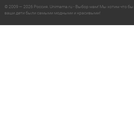
© 2009 — 2026 Россия. Unimama.ru - Выбор мам! Мы хотим что бы
ваши дети были самыми модными и красивыми!