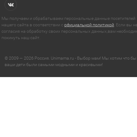
Мы получаем и обрабатываем персональные данные посетителей
нашего сайта в соответствии с
официальной политикой
. Если вы н
согласия на обработку своих персональных данных,вам необходи
покинуть наш сайт.
© 2009 — 2026 Россия. Unimama.ru - Выбор мам! Мы хотим что бы
ваши дети были самыми модными и красивыми!