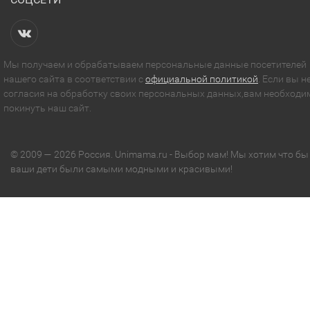
Мы получаем и обрабатываем персональные данные посетителей
нашего сайта в соответствии с
официальной политикой
. Если вы н
согласия на обработку своих персональных данных,вам необходи
покинуть наш сайт.
© 2009 — 2026 Россия. Unimama.ru - Выбор мам! Мы хотим что бы
ваши дети были самыми модными и красивыми!