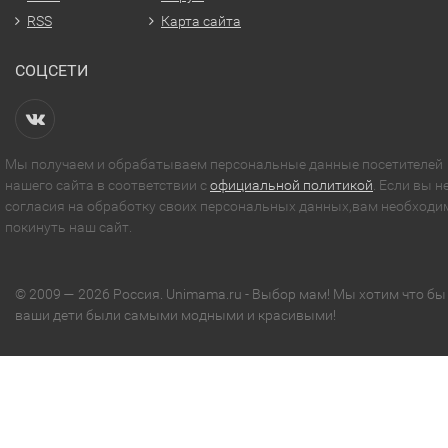
RSS
Карта сайта
СОЦСЕТИ
Мы получаем и обрабатываем персональные данные посетителей
нашего сайта в соответствии с
официальной политикой
. Если вы н
согласия на обработку своих персональных данных,вам необходи
покинуть наш сайт.
© 2009 — 2026 Россия. Unimama.ru - Выбор мам! Мы хотим что бы
ваши дети были самыми модными и красивыми!