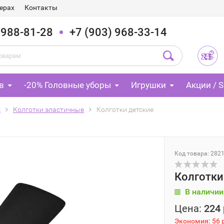
ерах
Контакты
 988-81-28
+7 (903) 968-33-14
в
-20% Головные уборы
Игрушки
Акции / S
к
Колготки эластичные
Колготки детские
Код товара: 282
Колготки
В наличии
Цена:
224 
Экономия:
56 