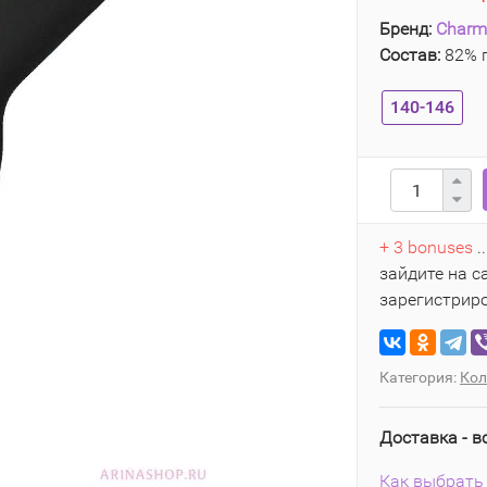
Бренд:
Charm
Состав:
82% п
140-146
+ 3 bonuses
.
зайдите на с
зарегистрир
Категория:
Кол
Доставка - в
Как выбрать 