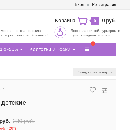
Вход
Регистрация
Корзина
0 руб.
0
Модная детская одежда,
Доставка почтой, курьером, в
интернет-магазин Унимама!
пункты выдачи заказов
1
ale -50%
Колготки и носки
Следующий товар
157
 детские
руб.
280 руб.
руб.
(
20%
)