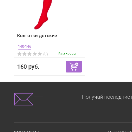
Колготки детские
140-146
В наличии
(0)
160 руб.
Получай последние 