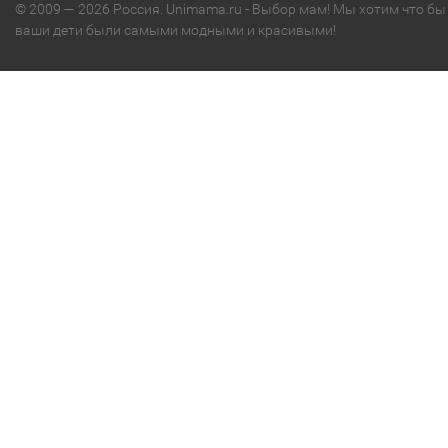
© 2009 — 2026 Россия. Unimama.ru - Выбор мам! Мы хотим что бы
ваши дети были самыми модными и красивыми!