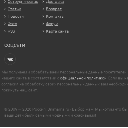
Сотрудничество
Доставка
Статьи
Возврат
Новости
Контакты
Фото
Форум
RSS
Карта сайта
СОЦСЕТИ
Мы получаем и обрабатываем персональные данные посетителей
нашего сайта в соответствии с
официальной политикой
. Если вы н
согласия на обработку своих персональных данных,вам необходи
покинуть наш сайт.
© 2009 — 2026 Россия. Unimama.ru - Выбор мам! Мы хотим что бы
ваши дети были самыми модными и красивыми!