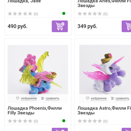
Лошадка, Jade
Лошадка Aries,Филли Fil
Звезды
(0)
(0)
490 руб.
349 руб.
избранное
сравнить
избранное
сравнить
Лошадка Phoenix,Филли
Лошадка Astro,Филли Fil
Filly Звезды
Звезды
(0)
(0)