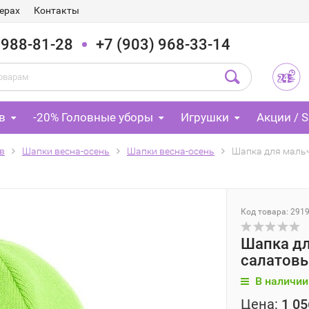
ерах
Контакты
 988-81-28
+7 (903) 968-33-14
в
-20% Головные уборы
Игрушки
Акции / S
в
Шапки весна-осень
Шапки весна-осень
Шапка для мальч
Код товара: 291
Шапка дл
салатовы
В наличии
Цена:
1 05