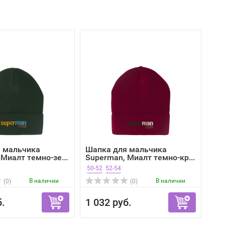
 мальчика
Шапка для мальчика
Миалт темно-зе...
Superman, Миалт темно-кр...
50-52
52-54
В наличии
В наличии
(0)
(0)
б.
1 032 руб.