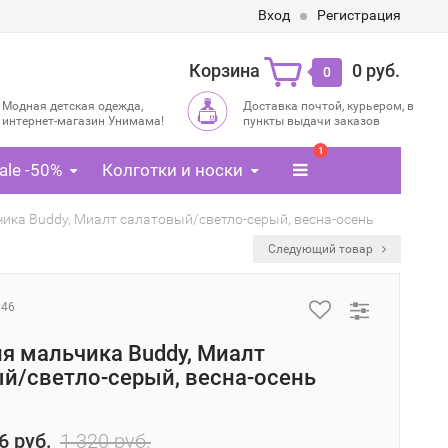
Вход
Регистрация
Корзина
0 руб.
0
Модная детская одежда,
Доставка почтой, курьером, в
интернет-магазин Унимама!
пункты выдачи заказов
1
ale -50%
Колготки и носки
ика Buddy, Миалт салатовый/светло-серый, весна-осень
Следующий товар
946
я мальчика Buddy, Миалт
й/светло-серый, весна-осень
6 руб.
1 320 руб.