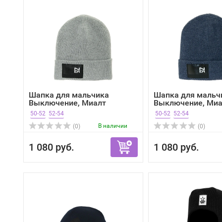
Шапка для мальчика
Шапка для мальч
Выключение, Миалт
Выключение, Миа
светло...
синий/...
50-52
52-54
50-52
52-54
В наличии
(0)
(0)
1 080 руб.
1 080 руб.