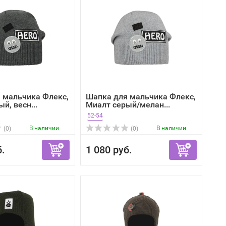
 мальчика Флекс,
Шапка для мальчика Флекс,
й, весн...
Миалт серый/мелан...
52-54
В наличии
В наличии
(0)
(0)
б.
1 080 руб.