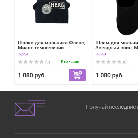
Шапка для мальчика Флекс,
Шлем для мальчи
Миалт темно-синий...
Звездный воин, 
черн...
52-54
48-50
В наличии
(0)
(0)
1 080 руб.
1 080 руб.
Получай последние 