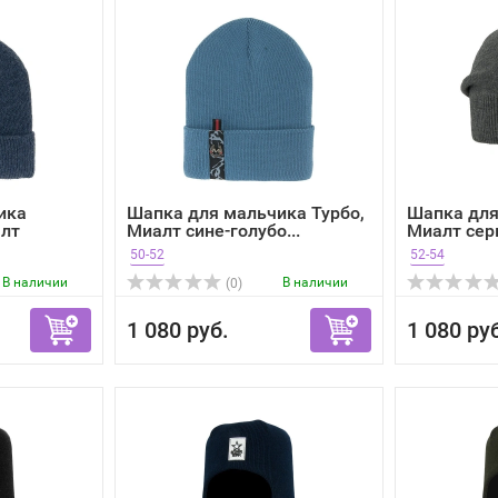
ика
Шапка для мальчика Турбо,
Шапка для
лт
Миалт сине-голубо...
Миалт серы
50-52
52-54
В наличии
В наличии
(0)
1 080 руб.
1 080 ру