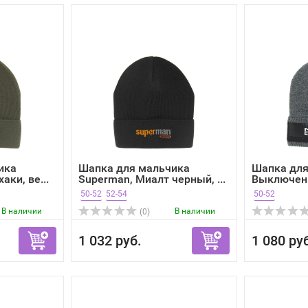
ика
Шапка для мальчика
Шапка для
аки, ве...
Superman, Миалт черный, ...
Выключен
темно-...
50-52
52-54
50-52
В наличии
В наличии
(0)
1 032 руб.
1 080 ру