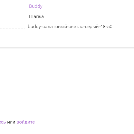
Buddy
Шапка
buddy-салатовый-светло-серый-48-50
есь
или
войдите