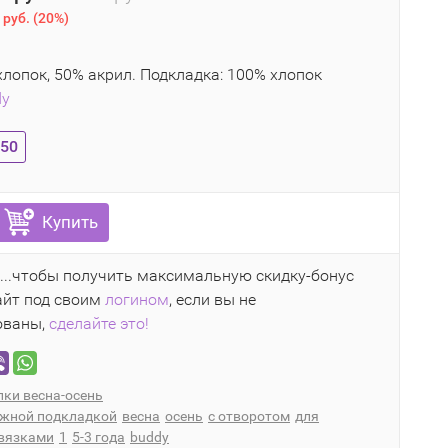
 руб.
(
20%
)
лопок, 50% акрил. Подкладка: 100% хлопок
dy
-50
Купить
...чтобы получить максимальную скидку-бонус
айт под своим
логином
, если вы не
ованы,
сделайте это!
ки весна-осень
ажной подкладкой
весна
осень
с отворотом
для
авязками
1
5-3 года
buddy