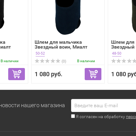
ка
Шлем для мальчика
Шлем для
Миалт
Звездный воин, Миалт
Звездный 
темн...
хаки...
50-52
48-50
В наличии
В наличии
(0)
1 080 руб.
1 080 ру
новости нашего магазина
Я согласен на обработку
перс