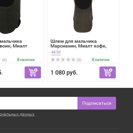
 мальчика
Шлем для мальчика
воин, Миалт
Марсианин, Миалт кофе,
ве...
48-50
В наличии
В наличии
(0)
(0)
б.
1 080 руб.
Подписаться
ональных данных