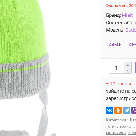
Экономия:
264
Бренд:
Mialt
Состав:
50% х
Модель:
Bud
44-46
48
+ 13 bonuses
зайдите на с
зарегистрир
Категория:
Шап
Теги:
с трикот
мальчика
с з