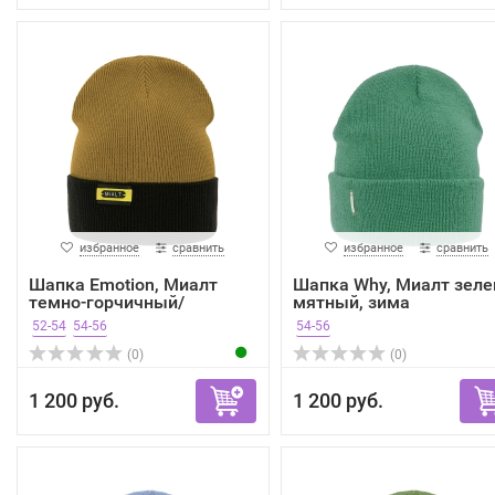
избранное
сравнить
избранное
сравнить
Шапка Emotion, Миалт
Шапка Why, Миалт зеле
темно-горчичный/
мятный, зима
черный...
52-54
54-56
54-56
(0)
(0)
1 200 руб.
1 200 руб.