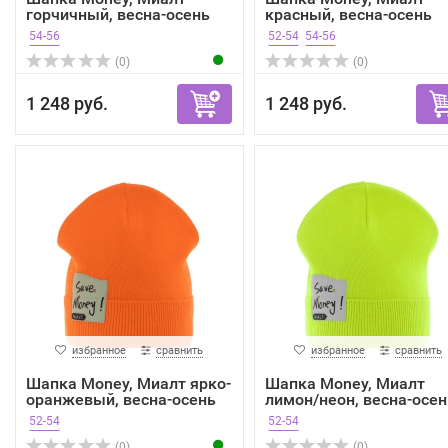
горчичный, весна-осень
красный, весна-осень
54-56
52-54
54-56
(0)
(0)
1 248 руб.
1 248 руб.
избранное
сравнить
избранное
сравнить
Шапка Money, Миалт ярко-
Шапка Money, Миалт
оранжевый, весна-осень
лимон/неон, весна-осен
52-54
52-54
(0)
(0)