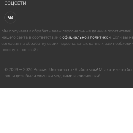
СОЦСЕТИ
Мы получаем и обрабатываем персональные данные посетителей
нашего сайта в соответствии с
официальной политикой
. Если вы н
согласия на обработку своих персональных данных,вам необходи
покинуть наш сайт.
© 2009 — 2026 Россия. Unimama.ru - Выбор мам! Мы хотим что бы
ваши дети были самыми модными и красивыми!