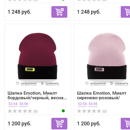
1 248 руб.
1 248 руб.
избранное
сравнить
избранное
сравнить
Шапка Emotion, Миалт
Шапка Emotion, Миалт
бордовый/черный, весна...
сиренево-розовый/
черны...
52-54
54-56
52-54
54-56
(0)
(0)
1 200 руб.
1 200 руб.