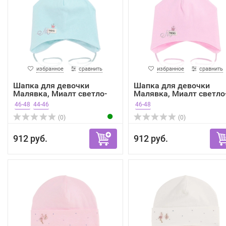
избранное
сравнить
избранное
сравнить
Шапка для девочки
Шапка для девочки
Малявка, Миалт светло-
Малявка, Миалт светло
мят...
роз...
46-48
44-46
46-48
(0)
(0)
912 руб.
912 руб.