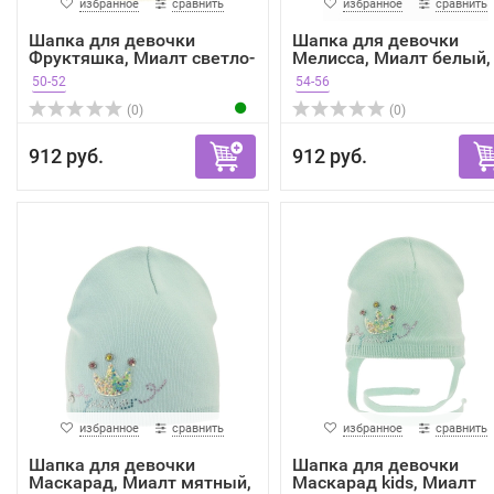
избранное
сравнить
избранное
сравнить
Шапка для девочки
Шапка для девочки
Фруктяшка, Миалт светло-
Мелисса, Миалт белый,
ж...
вес...
50-52
54-56
(0)
(0)
912 руб.
912 руб.
избранное
сравнить
избранное
сравнить
Шапка для девочки
Шапка для девочки
Маскарад, Миалт мятный,
Маскарад kids, Миалт