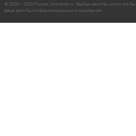
© 2009 — 2026 Россия. Unimama.ru - Выбор мам! Мы хотим что бы
ваши дети были самыми модными и красивыми!