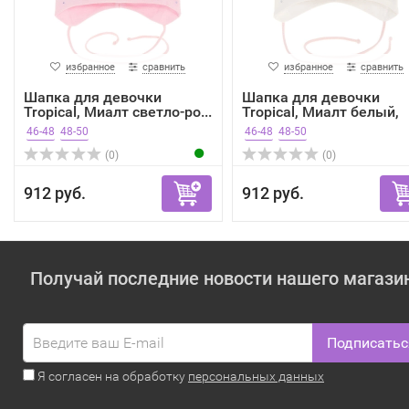
избранное
сравнить
избранное
сравнить
Шапка для девочки
Шапка для девочки
Tropical, Миалт светло-ро...
Tropical, Миалт белый,
лето
46-48
48-50
46-48
48-50
(0)
(0)
912 руб.
912 руб.
Получай последние новости нашего магази
Подписатьс
Я согласен на обработку
персональных данных