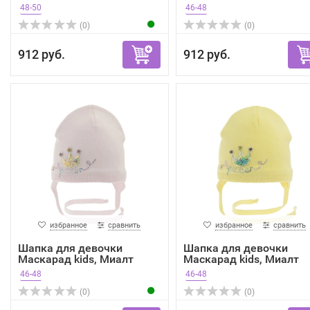
в...
мятн...
48-50
46-48
(0)
(0)
912 руб.
912 руб.
избранное
сравнить
избранное
сравнить
Шапка для девочки
Шапка для девочки
Маскарад kids, Миалт
Маскарад kids, Миалт
свет...
свет...
46-48
46-48
(0)
(0)