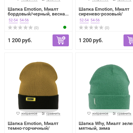
Шапка Emotion, Миалт
Шапка Emotion, Миалт
бордовый/черный, весна...
сиренево-розовый/
черны...
52-54
54-56
52-54
54-56
(0)
(0)
1 200 руб.
1 200 руб.
избранное
сравнить
избранное
сравнить
Шапка Emotion, Миалт
Шапка Why, Миалт зеле
темно-горчичный/
мятный, зима
черный...