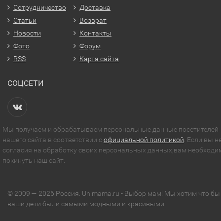
Сотрудничество
Доставка
Статьи
Возврат
Новости
Контакты
Фото
Форум
RSS
Карта сайта
СОЦСЕТИ
Мы получаем и обрабатываем персональные данные посетителей
нашего сайта в соответствии с
официальной политикой
. Если вы н
согласия на обработку своих персональных данных,вам необходи
покинуть наш сайт.
© 2009 — 2026 Россия. Unimama.ru - Выбор мам! Мы хотим что бы
ваши дети были самыми модными и красивыми!