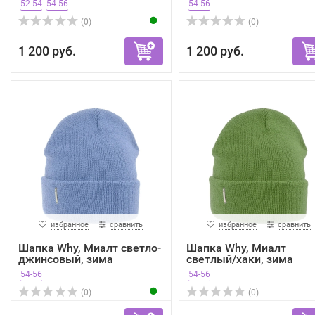
52-54
54-56
54-56
(0)
(0)
1 200 руб.
1 200 руб.
избранное
сравнить
избранное
сравнить
Шапка Why, Миалт светло-
Шапка Why, Миалт
джинсовый, зима
светлый/хаки, зима
54-56
54-56
(0)
(0)