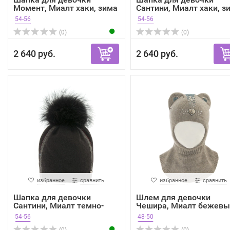
Момент, Миалт хаки, зима
Сантини, Миалт хаки, з
54-56
54-56
(0)
(0)
2 640 руб.
2 640 руб.
избранное
сравнить
избранное
сравнить
Шапка для девочки
Шлем для девочки
Сантини, Миалт темно-
Чешира, Миалт бежевы
кори...
зима
54-56
48-50