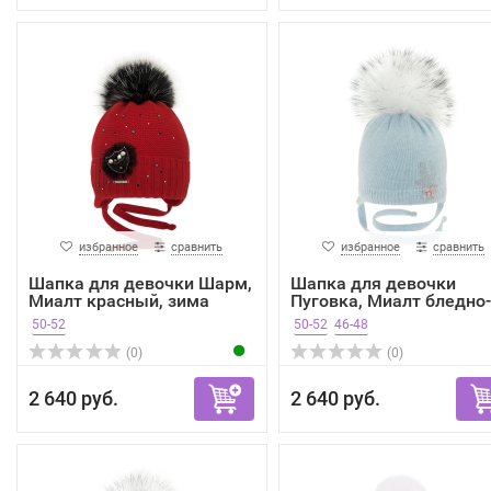
избранное
сравнить
избранное
сравнить
Шапка для девочки Шарм,
Шапка для девочки
Миалт красный, зима
Пуговка, Миалт бледно-
гол...
50-52
50-52
46-48
(0)
(0)
2 640 руб.
2 640 руб.