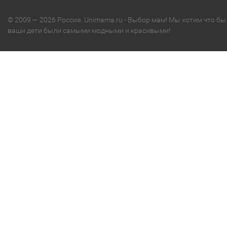
© 2009 — 2026 Россия. Unimama.ru - Выбор мам! Мы хотим что бы
ваши дети были самыми модными и красивыми!