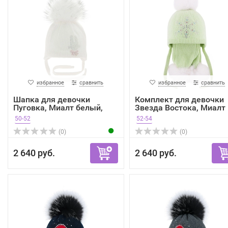
избранное
сравнить
избранное
сравнить
Шапка для девочки
Комплект для девочки
Пуговка, Миалт белый,
Звезда Востока, Миалт .
зима
50-52
52-54
(0)
(0)
2 640 руб.
2 640 руб.