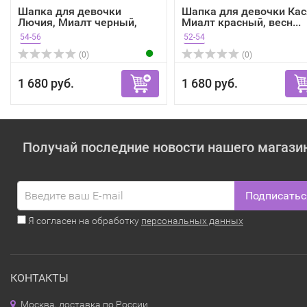
Шапка для девочки
Шапка для девочки Кас
Лючия, Миалт черный,
Миалт красный, весн...
зима
54-56
52-54
(0)
(0)
1 680 руб.
1 680 руб.
Получай последние новости нашего магази
Подписатьс
Я согласен на обработку
персональных данных
КОНТАКТЫ
Москва, доставка по России