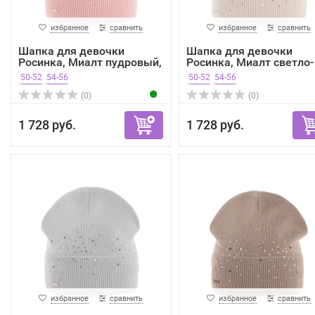
избранное
сравнить
избранное
сравнить
Шапка для девочки
Шапка для девочки
Росинка, Миалт пудровый,
Росинка, Миалт светло-
...
беж...
50-52
54-56
50-52
54-56
(0)
(0)
1 728 руб.
1 728 руб.
избранное
сравнить
избранное
сравнить