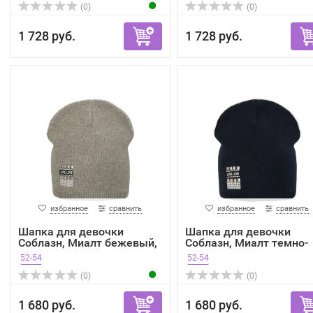
(0)
(0)
1 728 руб.
1 728 руб.
избранное
сравнить
избранное
сравнить
Шапка для девочки
Шапка для девочки
Соблазн, Миалт бежевый,
Соблазн, Миалт темно-
зима
сини...
52-54
52-54
(0)
(0)
1 680 руб.
1 680 руб.