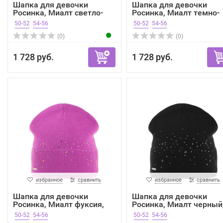
Шапка для девочки
Шапка для девочки
Росинка, Миалт светло-
Росинка, Миалт темно-
сер...
беже...
50-52
54-56
50-52
54-56
(0)
(0)
1 728 руб.
1 728 руб.
избранное
сравнить
избранное
сравнить
Шапка для девочки
Шапка для девочки
Росинка, Миалт фуксия,
Росинка, Миалт черный
ве...
ве...
50-52
54-56
50-52
54-56