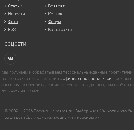
Статьи
Возврат
Новости
Контакты
Фото
Форум
RSS
Карта сайта
СОЦСЕТИ
Мы получаем и обрабатываем персональные данные посетителей
нашего сайта в соответствии с
официальной политикой
. Если вы н
согласия на обработку своих персональных данных,вам необходи
покинуть наш сайт.
© 2009 — 2026 Россия. Unimama.ru - Выбор мам! Мы хотим что бы
ваши дети были самыми модными и красивыми!