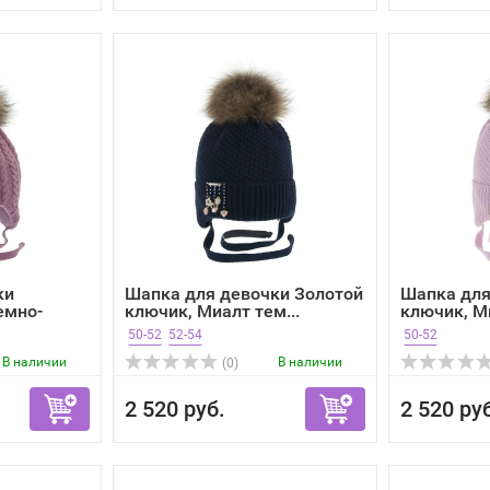
ки
Шапка для девочки Золотой
Шапка для
емно-
ключик, Миалт тем...
ключик, Ми
50-52
52-54
50-52
В наличии
В наличии
(0)
2 520 руб.
2 520 ру