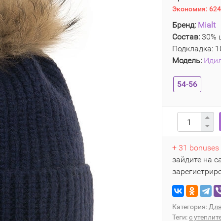
Экономия:
624
Бренд:
Mialt
Состав:
30% ш
Подкладка: 
Модель:
Иди
54-56
+ 31 bonuses
зайдите на с
зарегистрир
Категория:
Для
Теги:
с утеплит