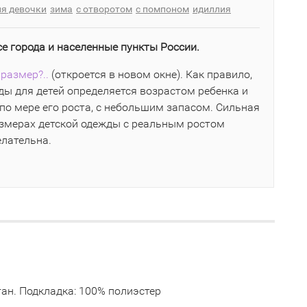
ля девочки
зима
с отворотом
с помпоном
идиллия
се города и населенные пункты России.
размер?..
(откроется в новом окне). Как правило,
ы для детей определяется возрастом ребенка и
по мере его роста, с небольшим запасом. Сильная
азмерах детской одежды с реальным ростом
елательна.
тан. Подкладка: 100% полиэстер