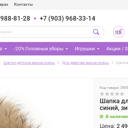
ерах
Контакты
 988-81-28
+7 (903) 968-33-14
в
-20% Головные уборы
Игрушки
Акции / S
Шапки детские весна-осень
Для девочек весна-осень
Шапка
Код товара: 290
Шапка дл
синий, з
В наличии
Цена:
2 49