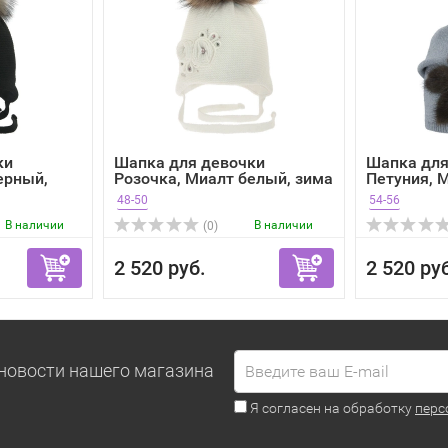
ки
Шапка для девочки
Шапка для
ерный,
Розочка, Миалт белый, зима
Петуния, 
мела...
48-50
54-56
В наличии
В наличии
(0)
2 520 руб.
2 520 ру
новости нашего магазина
Я согласен на обработку
перс