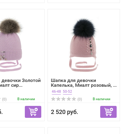
 девочки Золотой
Шапка для девочки
алт сир...
Капелька, Миалт розовый, ...
46-48
50-52
В наличии
В наличии
(0)
(0)
б.
2 520 руб.