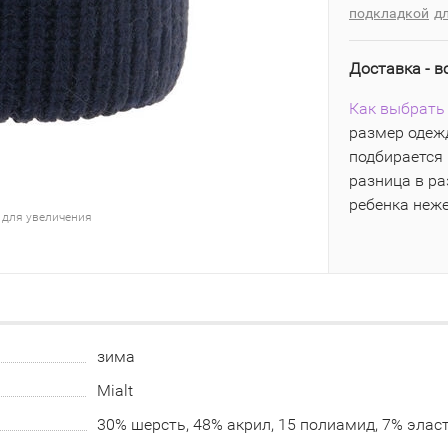
подкладкой
д
Доставка - в
Как выбрать 
размер одежд
подбирается 
разница в р
ребенка неж
 для увеличения
зима
Mialt
30% шерсть, 48% акрил, 15 полиамид, 7% элас