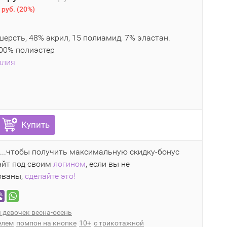
 руб.
(
20%
)
ерсть, 48% акрил, 15 полиамид, 7% эластан.
100% полиэстер
ллия
Купить
...чтобы получить максимальную скидку-бонус
айт под своим
логином
, если вы не
ованы,
сделайте это!
 девочек весна-осень
елем
помпон на кнопке
10+
с трикотажной