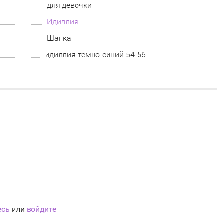
для девочки
Идиллия
Шапка
идиллия-темно-синий-54-56
есь
или
войдите