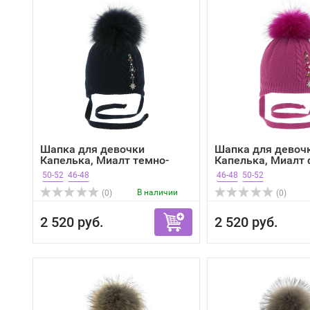
Шапка для девочки
Шапка для девоч
Капелька, Миалт темно-
Капелька, Миалт 
син...
зима
50-52
46-48
46-48
50-52
В наличии
(0)
(0)
2 520 руб.
2 520 руб.