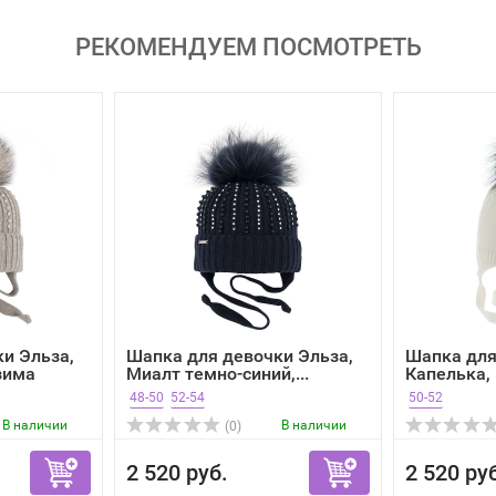
РЕКОМЕНДУЕМ ПОСМОТРЕТЬ
и Эльза,
Шапка для девочки Эльза,
Шапка для
зима
Миалт темно-синий,...
Капелька,
зима
48-50
52-54
50-52
В наличии
В наличии
(0)
2 520 руб.
2 520 ру