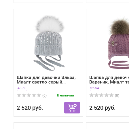
Шапка для девочки Эльза,
Шапка для девоч
Миалт светло-серый...
Вареник, Миалт т
розо...
48-50
52-54
В наличии
(0)
(0)
2 520 руб.
2 520 руб.