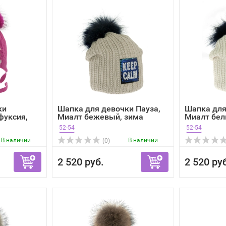
ки
Шапка для девочки Пауза,
Шапка для
фуксия,
Миалт бежевый, зима
Миалт бел
52-54
52-54
В наличии
В наличии
(0)
2 520 руб.
2 520 ру