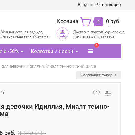
Вход
Регистрация
Корзина
0 руб.
0
Модная детская одежда,
Доставка почтой, курьером, в
интернет-магазин Унимама!
пункты выдачи заказов
1
ale -50%
Колготки и носки
 для девочки Идиллия, Миалт темно-синий, зима
Следующий товар
548
я девочки Идиллия, Миалт темно-
има
6 руб.
3 120 руб.