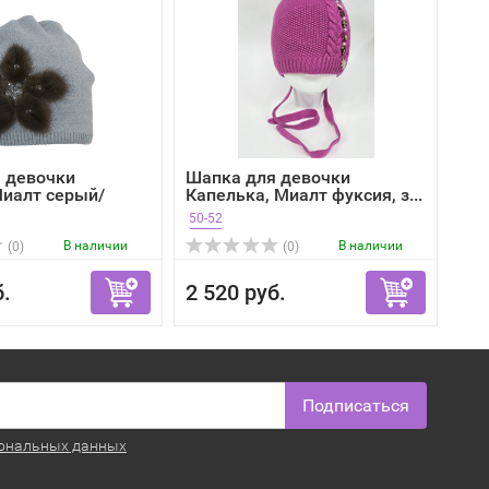
 девочки
Шапка для девочки
Миалт серый/
Капелька, Миалт фуксия, з...
50-52
В наличии
В наличии
(0)
(0)
б.
2 520 руб.
Подписаться
ональных данных