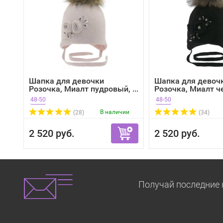
Шапка для девочки
Шапка для девоч
Розочка, Миалт пудровый, ...
Розочка, Миалт ч
зима
48-50
48-50
В наличии
(28)
(34)
2 520 руб.
2 520 руб.
Получай последние 