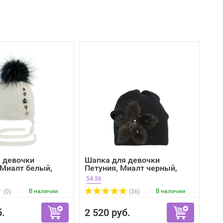
 девочки
Шапка для девочки
 Миалт белый,
Петуния, Миалт черный,
зима
54-56
В наличии
В наличии
(0)
(36)
б.
2 520 руб.