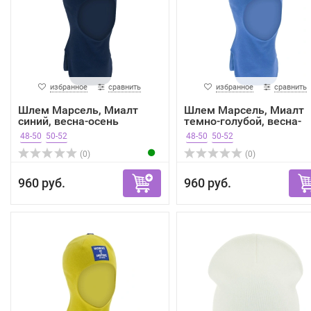
избранное
сравнить
избранное
сравнить
Шлем Марсель, Миалт
Шлем Марсель, Миалт
синий, весна-осень
темно-голубой, весна-
осень
48-50
50-52
48-50
50-52
(0)
(0)
960 руб.
960 руб.