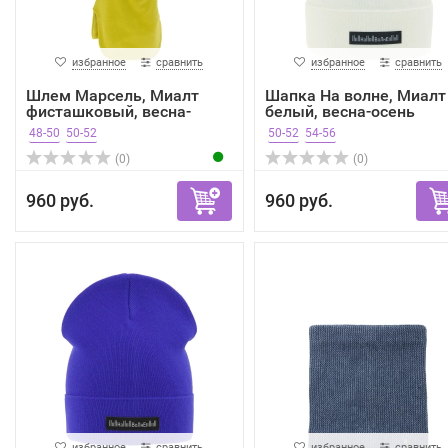
избранное
сравнить
избранное
сравнить
Шлем Марсель, Миалт
Шапка На волне, Миалт
фисташковый, весна-
белый, весна-осень
осень
48-50
50-52
50-52
54-56
(0)
(0)
960 руб.
960 руб.
избранное
сравнить
избранное
сравнить