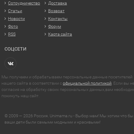
Сотрудничество
Доставка
Статьи
Возврат
Новости
Контакты
Фото
Форум
RSS
Карта сайта
СОЦСЕТИ
Мы получаем и обрабатываем персональные данные посетителей
нашего сайта в соответствии с
официальной политикой
. Если вы н
согласия на обработку своих персональных данных,вам необходи
покинуть наш сайт.
© 2009 — 2026 Россия. Unimama.ru - Выбор мам! Мы хотим что бы
ваши дети были самыми модными и красивыми!