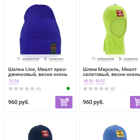
избранное
сравнить
избранное
сравнить
Шапка Line, Миалт ярко-
Шлем Марсель, Миалт
джинсовый, весна-осень
салатовый, весна-осен
52-54
48-50
50-52
(0)
(0)
960 руб.
960 руб.