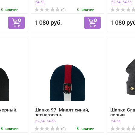
54-58
52-54
54-56
В наличии
В наличии
(0)
1 080 руб.
1 080 ру
черный,
Шапка 97, Миалт синий,
Шапка Сла
весна-осень
серый
52-54
54-56
54-56
В наличии
В наличии
(0)