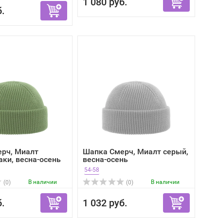
1 080 руб.
б.
рч, Миалт
Шапка Смерч, Миалт серый,
аки, весна-осень
весна-осень
54-58
В наличии
В наличии
(0)
(0)
б.
1 032 руб.