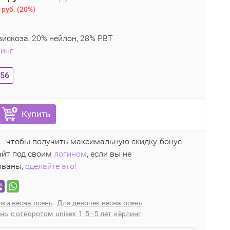
 руб.
(
20%
)
искоза, 20% нейлон, 28% PBT
инг
-56
Купить
...чтобы получить максимальную скидку-бонус
айт под своим
логином
, если вы не
ованы,
сделайте это!
ки весна-осень
Для девочек весна-осень
ень
с отворотом
unisex
1
5 - 5 лет
кёрлинг