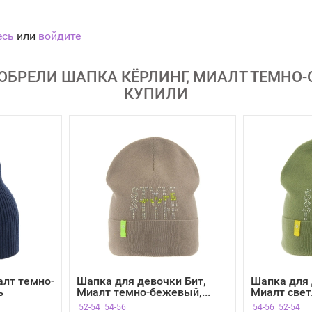
есь
или
войдите
ОБРЕЛИ ШАПКА КЁРЛИНГ, МИАЛТ ТЕМНО-С
КУПИЛИ
лт темно-
Шапка для девочки Бит,
Шапка для 
ь
Миалт темно-бежевый,...
Миалт светл
52-54
54-56
54-56
52-54