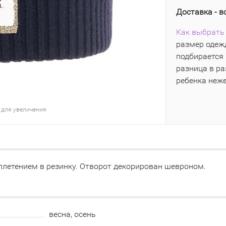
Доставка - в
Как выбрать 
размер одежд
подбирается 
разница в р
ребенка неж
 для увеличения
летением в резинку. Отворот декорирован шевроном.
весна, осень