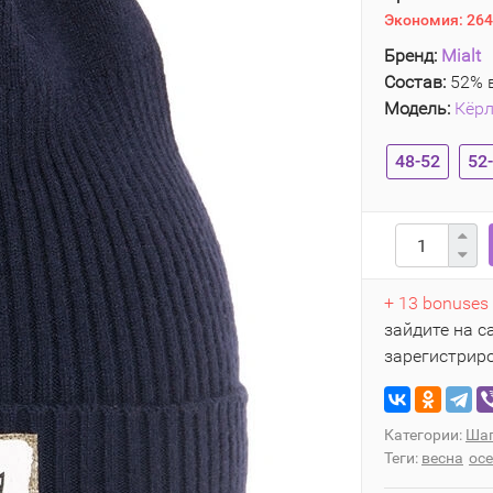
Экономия:
264
Бренд:
Mialt
Состав:
52% в
Модель:
Кёрл
48-52
52
+ 13 bonuses
зайдите на с
зарегистрир
Категории:
Шап
Теги:
весна
ос