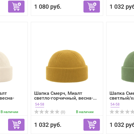
1 080 руб.
1 032 ру
алт
Шапка Смерч, Миалт
Шапка Сме
весна-
светло-горчичный, весна-...
светлый/х
54-58
54-58
В наличии
В наличии
(0)
1 032 руб.
1 032 ру