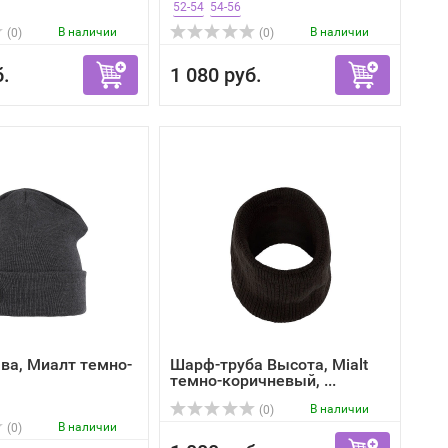
52-54
54-56
В наличии
В наличии
(0)
(0)
б.
1 080 руб.
ва, Миалт темно-
Шарф-труба Высота, Mialt
темно-коричневый, ...
В наличии
(0)
В наличии
(0)