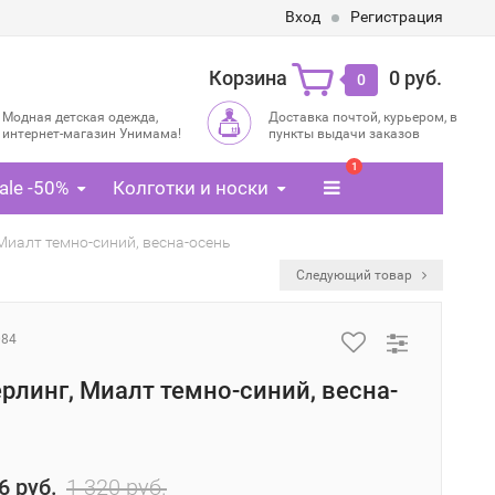
Вход
Регистрация
Корзина
0 руб.
0
Модная детская одежда,
Доставка почтой, курьером, в
интернет-магазин Унимама!
пункты выдачи заказов
1
ale -50%
Колготки и носки
Миалт темно-синий, весна-осень
Следующий товар
084
рлинг, Миалт темно-синий, весна-
6 руб.
1 320 руб.