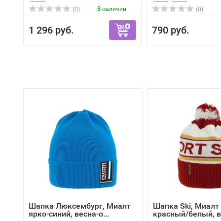
В наличии
(0)
(0)
1 296 руб.
790 руб.
Шапка Люксембург, Миалт
Шапка Ski, Миалт
ярко-синий, весна-о...
красный/белый, ве