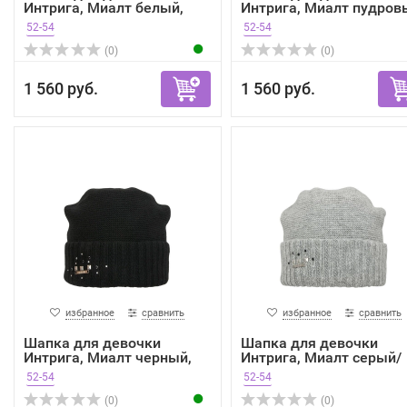
Интрига, Миалт белый,
Интрига, Миалт пудров
зима
...
52-54
52-54
(0)
(0)
1 560 руб.
1 560 руб.
избранное
сравнить
избранное
сравнить
Шапка для девочки
Шапка для девочки
Интрига, Миалт черный,
Интрига, Миалт серый/
зима
мела...
52-54
52-54
(0)
(0)