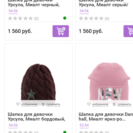
Урсула, Миалт черный,
Урсула, Миалт серый/
вес...
мелан...
54-56
54-56
(0)
(0)
1 560 руб.
1 560 руб.
избранное
сравнить
избранное
сравнить
Шапка для девочки
Шапка для девочки Dan
Урсула, Миалт бордовый,
hall, Миалт ярко-ро...
в...
54-56
52-54