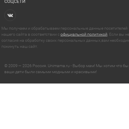
СОЦСЕТИ
Мы получаем и обрабатываем персональные данные посетителей
нашего сайта в соответствии с
официальной политикой
. Если вы н
согласия на обработку своих персональных данных,вам необходи
покинуть наш сайт.
© 2009 — 2026 Россия. Unimama.ru - Выбор мам! Мы хотим что бы
ваши дети были самыми модными и красивыми!