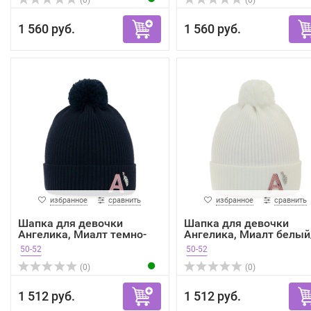
(0)
(0)
1 560 руб.
1 560 руб.
избранное
сравнить
избранное
сравнить
Шапка для девочки
Шапка для девочки
Ангелика, Миалт темно-
Ангелика, Миалт белый
син...
све...
50-52
50-52
(0)
(0)
1 512 руб.
1 512 руб.