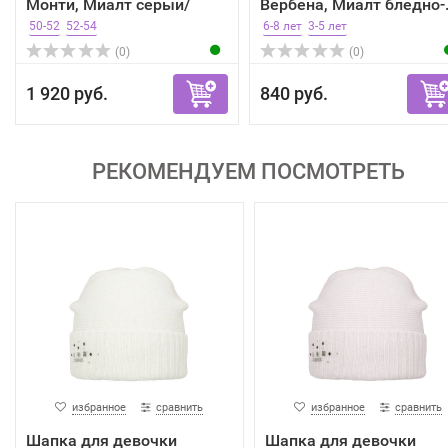
Монти, Миалт серый/
Вербена, Миалт бледно-.
меланж...
50-52
52-54
6-8 лет
3-5 лет
(0)
(0)
1 920 руб.
840 руб.
РЕКОМЕНДУЕМ ПОСМОТРЕТЬ
избранное
сравнить
избранное
сравнить
Шапка для девочки
Шапка для девочки