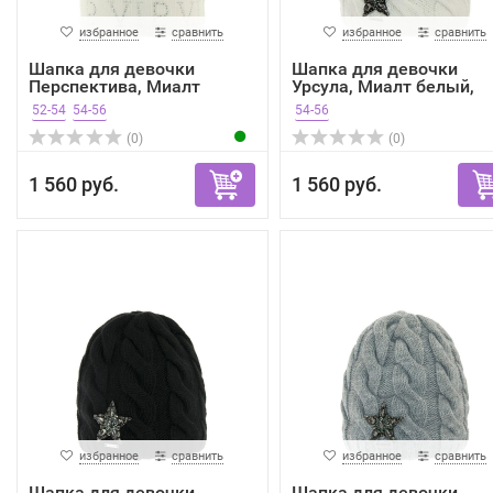
избранное
сравнить
избранное
сравнить
Шапка для девочки
Шапка для девочки
Перспектива, Миалт
Урсула, Миалт белый,
белый,...
весн...
52-54
54-56
54-56
(0)
(0)
1 560 руб.
1 560 руб.
избранное
сравнить
избранное
сравнить
Шапка для девочки
Шапка для девочки