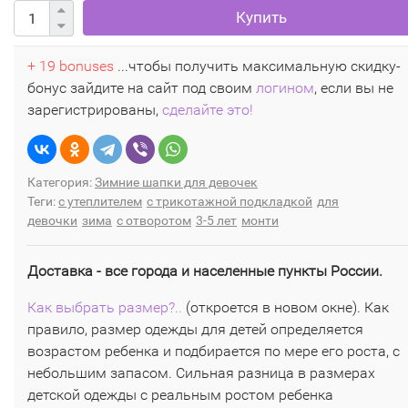
Купить
+ 19 bonuses
...чтобы получить максимальную скидку-
бонус зайдите на сайт под своим
логином
, если вы не
зарегистрированы,
сделайте это!
Категория:
Зимние шапки для девочек
Теги:
с утеплителем
с трикотажной подкладкой
для
девочки
зима
с отворотом
3-5 лет
монти
Доставка - все города и населенные пункты России.
Как выбрать размер?..
(откроется в новом окне). Как
правило, размер одежды для детей определяется
возрастом ребенка и подбирается по мере его роста, с
небольшим запасом. Сильная разница в размерах
детской одежды с реальным ростом ребенка