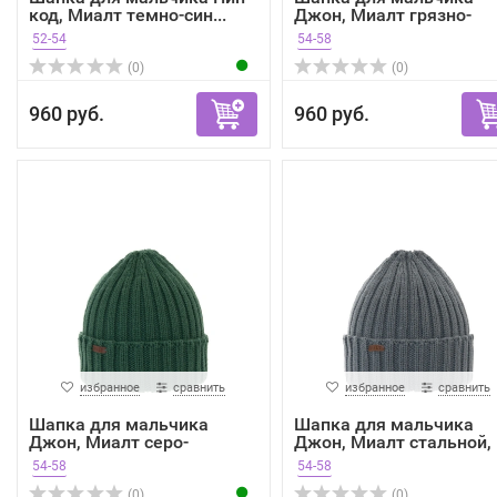
код, Миалт темно-син...
Джон, Миалт грязно-
винны...
52-54
54-58
(0)
(0)
960 руб.
960 руб.
избранное
сравнить
избранное
сравнить
Шапка для мальчика
Шапка для мальчика
Джон, Миалт серо-
Джон, Миалт стальной,
зеленый...
ве...
54-58
54-58
(0)
(0)