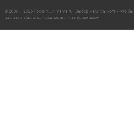
© 2009 — 2026 Россия. Unimama.ru - Выбор мам! Мы хотим что бы
ваши дети были самыми модными и красивыми!