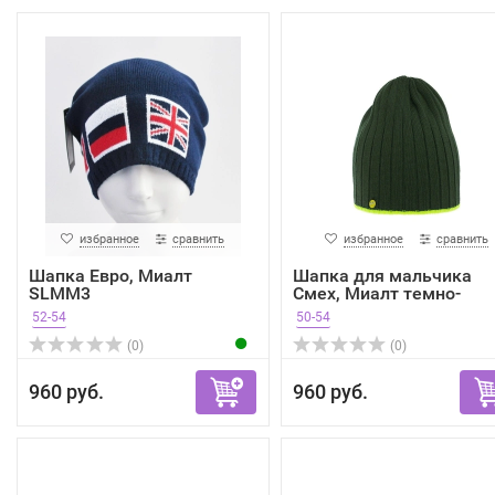
избранное
сравнить
избранное
сравнить
Шапка Евро, Миалт
Шапка для мальчика
SLMM3
Смех, Миалт темно-
зелены...
52-54
50-54
(0)
(0)
960 руб.
960 руб.