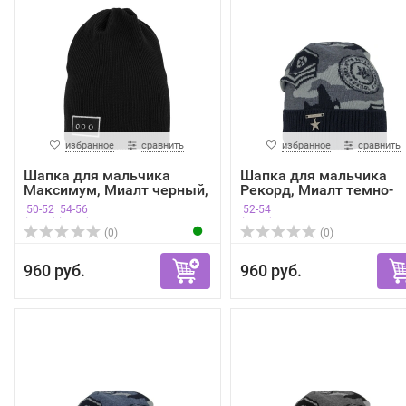
избранное
сравнить
избранное
сравнить
Шапка для мальчика
Шапка для мальчика
Максимум, Миалт черный,
Рекорд, Миалт темно-
...
сини...
50-52
54-56
52-54
(0)
(0)
960 руб.
960 руб.