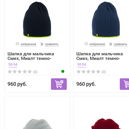
избранное
сравнить
избранное
сравнить
Шапка для мальчика
Шапка для мальчика
Смех, Миалт темно-
Смех, Миалт темно-
синий,...
джинсо...
50-54
50-54
(0)
(0)
960 руб.
960 руб.