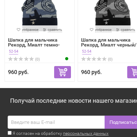
избранное
сравнить
избранное
сравнить
Шапка для мальчика
Шапка для мальчика
Рекорд, Миалт темно-
Рекорд, Миалт черный/
сини...
сер...
52-54
52-54
(0)
(0)
960 руб.
960 руб.
Получай последние новости нашего магази
Подписатьс
Я согласен на обработку
персональных данных