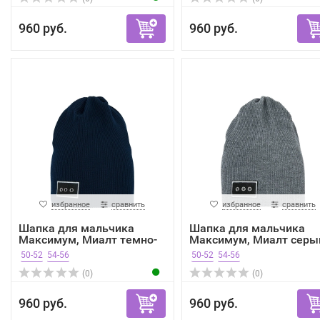
960 руб.
960 руб.
избранное
сравнить
избранное
сравнить
Шапка для мальчика
Шапка для мальчика
Максимум, Миалт темно-
Максимум, Миалт серы
си...
в...
50-52
54-56
50-52
54-56
(0)
(0)
960 руб.
960 руб.