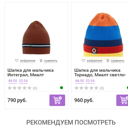
избранное
сравнить
избранное
сравнить
Шапка для мальчика
Шапка для мальчика
Интеграл, Миалт
Торнадо, Миалт светло-
терракот...
го...
48-50
52-54
48-50
52-54
(0)
(0)
790 руб.
960 руб.
РЕКОМЕНДУЕМ ПОСМОТРЕТЬ