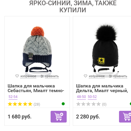
ЯРКО-СИНИЙ, ЗИМА, ТАКЖЕ
КУПИЛИ
избранное
сравнить
избранное
сравнить
Шапка для мальчика
Шапка для мальчика
Себастьян, Миалт темно-
Дельта, Миалт черный,
с...
зима
52-54
48-50
50-52
(28)
(0)
1 680 руб.
2 280 руб.