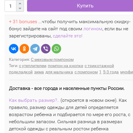
Купить
+ 31 bonuses
...чтобы получить максимальную скидку-
бонус зайдите на сайт под своим
логином
, если вы не
зарегистрированы,
сделайте это!
Категория:
С меховым помпоном
Теги:
с утеплителем
помпон на кнопке
с трикотажной
подкладкой
зима
для мальчика
с помпоном
1
5-3 года
мурфи
Доставка - все города и населенные пункты России.
Как выбрать размер?..
(откроется в новом окне). Как
правило, размер одежды для детей определяется
возрастом ребенка и подбирается по мере его роста, с
небольшим запасом. Сильная разница в размерах
детской одежды с реальным ростом ребенка