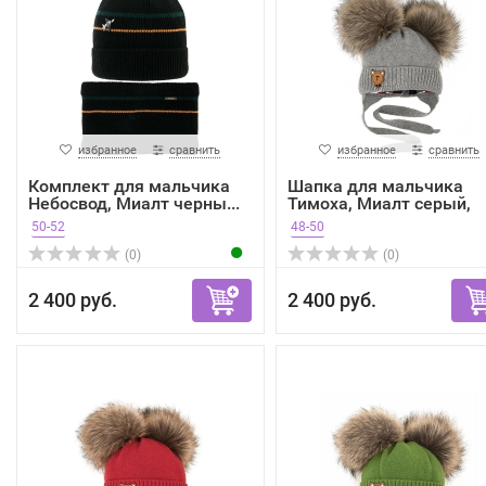
избранное
сравнить
избранное
сравнить
Комплект для мальчика
Шапка для мальчика
Небосвод, Миалт черны...
Тимоха, Миалт серый,
зима
50-52
48-50
(0)
(0)
2 400 руб.
2 400 руб.