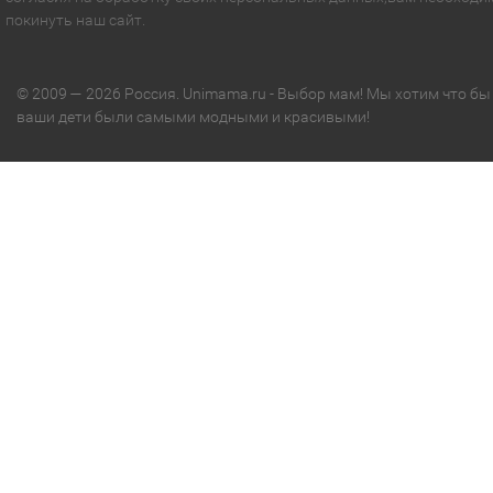
покинуть наш сайт.
© 2009 — 2026 Россия. Unimama.ru - Выбор мам! Мы хотим что бы
ваши дети были самыми модными и красивыми!