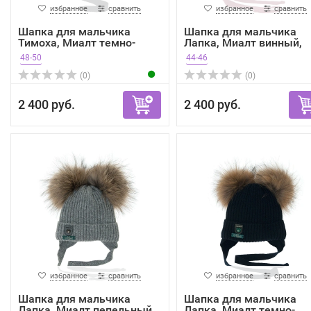
избранное
сравнить
избранное
сравнить
Шапка для мальчика
Шапка для мальчика
Тимоха, Миалт темно-
Лапка, Миалт винный,
сини...
зима
48-50
44-46
(0)
(0)
2 400 руб.
2 400 руб.
избранное
сравнить
избранное
сравнить
Шапка для мальчика
Шапка для мальчика
Лапка, Миалт пепельный,
Лапка, Миалт темно-