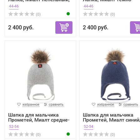
...
синий...
44-46
44-46
(0)
(0)
2 400 руб.
2 400 руб.
избранное
сравнить
избранное
сравнить
Шапка для мальчика
Шапка для мальчика
Прометей, Миалт средне-
Прометей, Миалт синий
с...
ме...
52-54
52-54
(0)
(0)