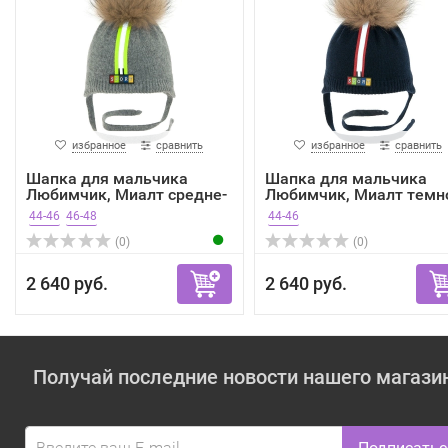
избранное
сравнить
избранное
сравнить
Шапка для мальчика
Шапка для мальчика
Любимчик, Миалт средне-
Любимчик, Миалт темн
с...
си...
44-46
46-48
44-46
(0)
(0)
2 640 руб.
2 640 руб.
Получай последние новости нашего магази
Подписатьс