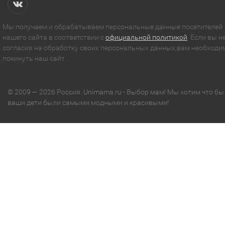
Мы получаем и обрабатываем персональные данные посетителей
нашего сайта в соответствии с
официальной политикой
. Если вы н
согласия на обработку своих персональных данных,вам необходи
покинуть наш сайт.
© 2009 — 2026 Россия. Unimama.ru - Выбор мам! Мы хотим что бы
ваши дети были самыми модными и красивыми!