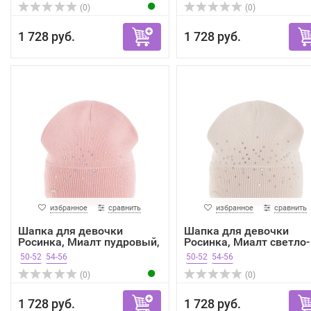
(0)
(0)
1 728 руб.
1 728 руб.
избранное
сравнить
избранное
сравнить
Шапка для девочки
Шапка для девочки
Росинка, Миалт пудровый,
Росинка, Миалт светло-
...
беж...
50-52
54-56
50-52
54-56
(0)
(0)
1 728 руб.
1 728 руб.