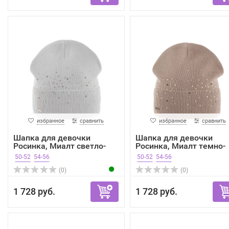
избранное
сравнить
избранное
сравнить
Шапка для девочки
Шапка для девочки
Росинка, Миалт светло-
Росинка, Миалт темно-
сер...
беже...
50-52
54-56
50-52
54-56
(0)
(0)
1 728 руб.
1 728 руб.