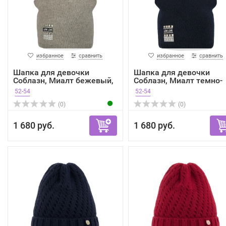
избранное
сравнить
избранное
сравнить
Шапка для девочки
Шапка для девочки
Соблазн, Миалт бежевый,
Соблазн, Миалт темно-
зима
сини...
52-54
52-54
(0)
(0)
1 680 руб.
1 680 руб.