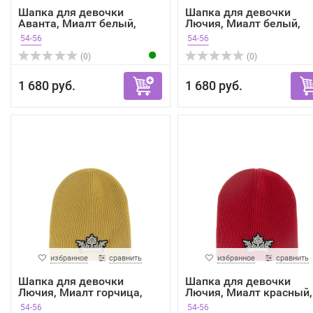
Шапка для девочки
Шапка для девочки
Аванта, Миалт белый,
Лючия, Миалт белый,
зима
зима
54-56
54-56
(0)
(0)
1 680 руб.
1 680 руб.
избранное
сравнить
избранное
сравнить
Шапка для девочки
Шапка для девочки
Лючия, Миалт горчица,
Лючия, Миалт красный,
зима
зима
54-56
54-56