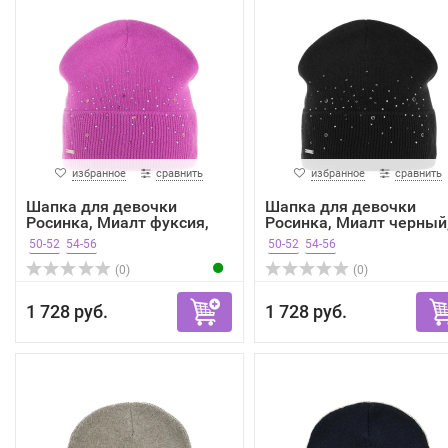
избранное
сравнить
избранное
сравнить
Шапка для девочки
Шапка для девочки
Росинка, Миалт фуксия,
Росинка, Миалт черный
ве...
ве...
50-52
54-56
50-52
54-56
(0)
(0)
1 728 руб.
1 728 руб.