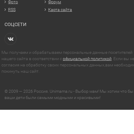
Фото
Форум
RSS
Карта сайта
СОЦСЕТИ
Мы получаем и обрабатываем персональные данные посетителей
нашего сайта в соответствии с
официальной политикой
. Если вы н
согласия на обработку своих персональных данных,вам необходи
покинуть наш сайт.
© 2009 — 2026 Россия. Unimama.ru - Выбор мам! Мы хотим что бы
ваши дети были самыми модными и красивыми!