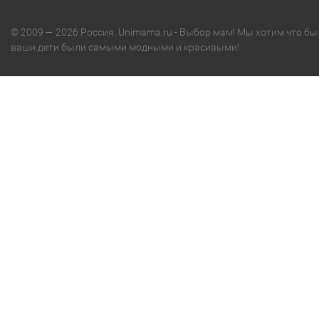
© 2009 — 2026 Россия. Unimama.ru - Выбор мам! Мы хотим что бы
ваши дети были самыми модными и красивыми!