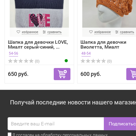
избранное
сравнить
избранное
сравнить
Шапка для девочки LOVE,
Шапка для девочки
Миалт серый-синий, ...
Виолетта, Миалт
оранжевый
54-56
48-54
(0)
(0)
650 руб.
600 руб.
Получай последние новости нашего магази
Подписатьс
Я согласен на обработку
персональных данных