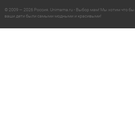
© 2009 — 2026 Россия. Unimama.ru - Выбор мам! Мы хотим что бы
ваши дети были самыми модными и красивыми!