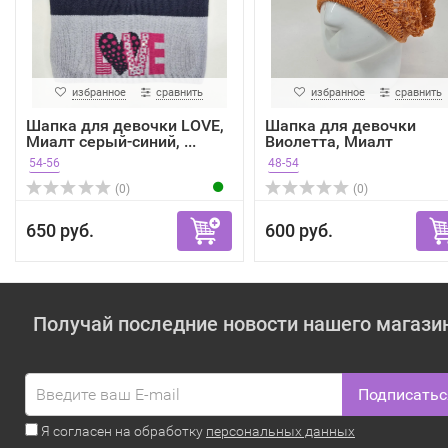
избранное
сравнить
избранное
сравнить
Шапка для девочки LOVE,
Шапка для девочки
Миалт серый-синий, ...
Виолетта, Миалт
оранжевый
54-56
48-54
(0)
(0)
650 руб.
600 руб.
Получай последние новости нашего магази
Подписатьс
Я согласен на обработку
персональных данных