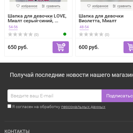
избранное
сравнить
избранное
сравнить
Шапка для девочки LOVE,
Шапка для девочки
Миалт серый-синий, ...
Виолетта, Миалт
оранжевый
54-56
48-54
(0)
(0)
650 руб.
600 руб.
Получай последние новости нашего магази
Подписатьс
Я согласен на обработку
персональных данных
КОНТАКТЫ