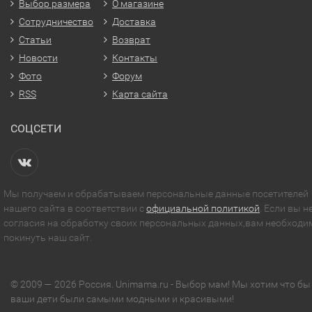
Выбор размера
О магазине
Сотрудничество
Доставка
Статьи
Возврат
Новости
Контакты
Фото
Форум
RSS
Карта сайта
СОЦСЕТИ
Мы получаем и обрабатываем персональные данные посетителей
нашего сайта в соответствии с
официальной политикой
. Если вы н
согласия на обработку своих персональных данных,вам необходи
покинуть наш сайт.
© 2009 — 2026 Россия. Unimama.ru - Выбор мам! Мы хотим что бы
ваши дети были самыми модными и красивыми!