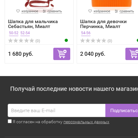
избранное
сравнить
избранное
сравнить
Шапка для мальчика
Шапка для девочки
Себастьян, Миалт
Перчинка, Миалт
оранжев...
оранжевый...
50-52
52-54
54-56
(0)
(0)
1 680 руб.
2 040 руб.
Получай последние новости нашего магази
Подписатьс
Я согласен на обработку
персональных данных