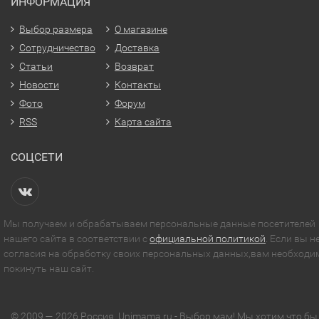
ИНФОРМАЦИЯ
Выбор размера
О магазине
Сотрудничество
Доставка
Статьи
Возврат
Новости
Контакты
Фото
Форум
RSS
Карта сайта
СОЦСЕТИ
Мы получаем и обрабатываем персональные данные посетителей
нашего сайта в соответствии с
официальной политикой
. Если вы н
согласия на обработку своих персональных данных,вам необходи
покинуть наш сайт.
© 2009 — 2026 Россия. Unimama.ru - Выбор мам! Мы хотим что бы