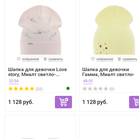
избранное
сравнить
избранное
сравнить
Шапка для девочки Love
Шапка для девочки
story, Миалт светло-...
Гамма, Миалт светло-
желты...
52-54
48-50
(32)
(0)
1 128 руб.
1 128 руб.