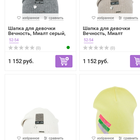
избранное
сравнить
избранное
сравнить
Шапка для девочки
Шапка для девочки
Вечность, Миалт серый,
Вечность, Миалт
ве...
бежевый, ...
52-54
52-54
(0)
(0)
1 152 руб.
1 152 руб.
избранное
сравнить
избранное
сравнить