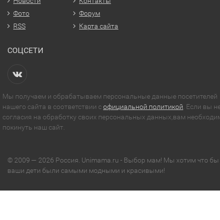
Новости
Контакты
Фото
Форум
RSS
Карта сайта
СОЦСЕТИ
Мы получаем и обрабатываем персональные данные посетителей
нашего сайта в соответствии с
официальной политикой
. Если вы н
согласия на обработку своих персональных данных,вам необходи
покинуть наш сайт.
© 2009 — 2026 Россия. Unimama.ru - Выбор мам! Мы хотим что бы
ваши дети были самыми модными и красивыми!