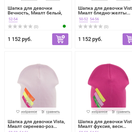
Шапка для девочки
Шапка для девочки Vist
Вечность, Миалт белый,
Миалт бледно-желты...
ве...
52-54
50-52
54-56
(0)
(0)
1 152 руб.
1 152 руб.
избранное
сравнить
избранное
сравнить
Шапка для девочки Vista,
Шапка для девочки Vist
Миалт сиренево-роз...
Миалт фуксия, весн...