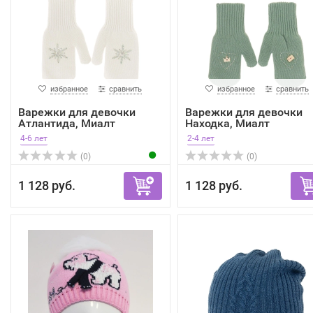
избранное
сравнить
избранное
сравнить
Варежки для девочки
Варежки для девочки
Атлантида, Миалт
Находка, Миалт
белый,...
оливковы...
4-6 лет
2-4 лет
(0)
(0)
1 128 руб.
1 128 руб.