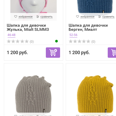
избранное
сравнить
избранное
сравнить
Шапка для девочки
Шапка для девочки
Жулька, Mialt SLMM3
Берген, Миалт
джинсовый, ...
46-48
52-56
(0)
(0)
1 200 руб.
1 200 руб.