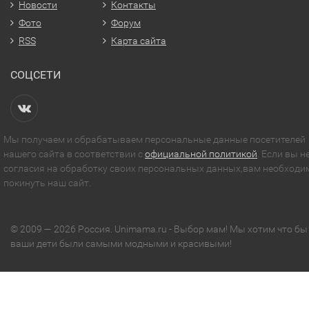
Новости
Контакты
Фото
Форум
RSS
Карта сайта
СОЦСЕТИ
Мы получаем и обрабатываем персональные данные посетителей
нашего сайта в соответствии с
официальной политикой
. Если вы н
согласия на обработку своих персональных данных,вам необходи
покинуть наш сайт.
© 2009 — 2026 Россия. Unimama.ru - Выбор мам! Мы хотим что бы
ваши дети были самыми модными и красивыми!