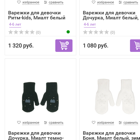
избранное
сравнить
избранное
сравнить
Варежки для девочки
Варежки для девочки
Ритм-kids, Миалт белый
Дочурка, Миалт белый,
зима
4-6 лет
4-6 лет
(0)
(0)
1 320 руб.
1 080 руб.
избранное
сравнить
избранное
сравнить
Варежки для девочки
Варежки для девочки
Дочурка, Миалт темно-
Боня, Миалт белый, зи