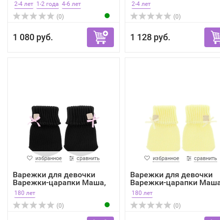
оливковый,...
оливковы...
2-4 лет
1-2 года
4-6 лет
2-4 лет
(0)
(0)
1 080 руб.
1 128 руб.
избранное
сравнить
избранное
сравнить
Варежки для девочки
Варежки для девочки
Варежки-царапки Маша,
Варежки-царапки Маша
М...
М...
180 лет
180 лет
(0)
(0)