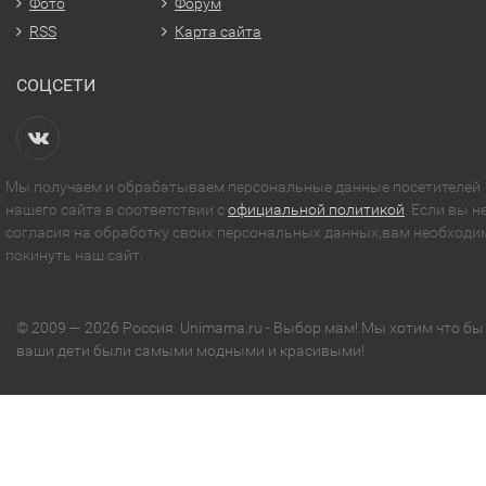
Фото
Форум
RSS
Карта сайта
СОЦСЕТИ
Мы получаем и обрабатываем персональные данные посетителей
нашего сайта в соответствии с
официальной политикой
. Если вы н
согласия на обработку своих персональных данных,вам необходи
покинуть наш сайт.
© 2009 — 2026 Россия. Unimama.ru - Выбор мам! Мы хотим что бы
ваши дети были самыми модными и красивыми!