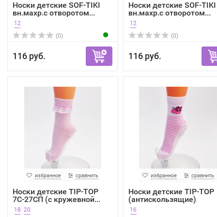
Носки детские SOF-TIKI
Носки детские SOF-TIKI
вн.махр.с отворотом...
вн.махр.с отворотом...
12
12
(0)
(0)
116 руб.
116 руб.
избранное
сравнить
избранное
сравнить
Носки детские TIP-TOP
Носки детские TIP-TOP
7С-27СП (с кружевной...
(антискользящие)
7С-54СП
18
20
16